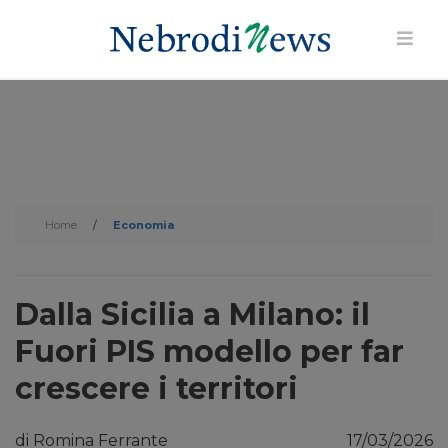
Home
/
Economia
Dalla Sicilia a Milano: il
Fuori PIS modello per far
crescere i territori
di Romina Ferrante
17/03/2026