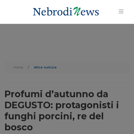
Home
/
Altre notizie
Profumi d’autunno da
DEGUSTO: protagonisti i
funghi porcini, re del
bosco