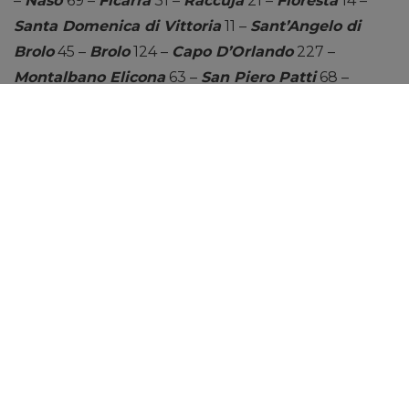
–
Naso
69 –
Ficarra
31 –
Raccuja
21 –
Floresta
14 –
Santa Domenica di Vittoria
11 –
Sant’Angelo di
Brolo
45 –
Brolo
124 –
Capo D’Orlando
227 –
Montalbano Elicona
63 –
San Piero Patti
68 –
Sinagra
46 –
Gioiosa Marea
165