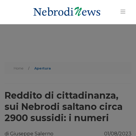
Home
/
Apertura
Reddito di cittadinanza,
sui Nebrodi saltano circa
2900 sussidi: i numeri
di Giuseppe Salerno
01/08/2023