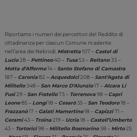
Riportiamo i numeri dei percettori del Reddito di
cittadinanza per ciascun Comune ricadente
nell’area dei Nebrodi:
Mistretta
107 –
Castel di
Lucio
28 –
Pettineo
40 –
Tusa
53 –
Reitano
33 –
Motta d’Affermo
14 –
Santo Stefano di Camastra
187 –
Caronia
82
– Acquedolci
208 –
Sant’Agata di
Militello
348 –
San Marco D’Alunzio
17 –
Alcara Li
Fusi
29 –
San Fratello
73 –
Torrenova
98
– Capri
Leone
85 –
Longi
18
– Cesarò
35 –
San Teodoro
18 –
Frazzanò
17 –
Galati Mamertino
18 –
Capizzi
71 –
Cerami
43 –
Troina
219 –
Ucria
18 –
Castell’Umberto
43 –
Tortorici
98 –
Militello Rosmarino
38 –
Mirto
25