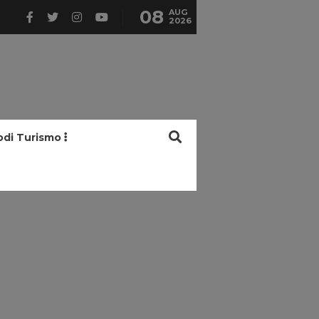
08
AUG
2026
odi Turismo