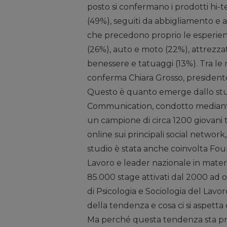
posto si confermano i prodotti hi-
(49%), seguiti da abbigliamento e ac
che precedono proprio le esperienz
(26%), auto e moto (22%), attrezzat
benessere e tatuaggi (13%). Tra l
conferma Chiara Grosso, presidente
Questo è quanto emerge dallo stu
Communication, condotto mediant
un campione di circa 1200 giovani t
online sui principali social networ
studio è stata anche coinvolta Four
Lavoro e leader nazionale in materia 
85.000 stage attivati dal 2000 ad o
di Psicologia e Sociologia del Lavor
della tendenza e cosa ci si aspetta
Ma perché questa tendenza sta pr