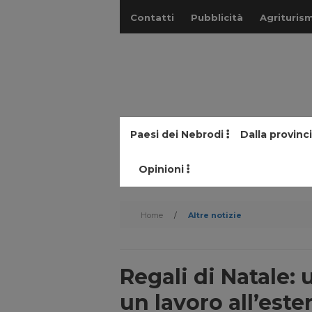
Contatti
Pubblicità
Agriturism
Paesi dei Nebrodi
Dalla provinc
Opinioni
Home
/
Altre notizie
Regali di Natale:
un lavoro all’este