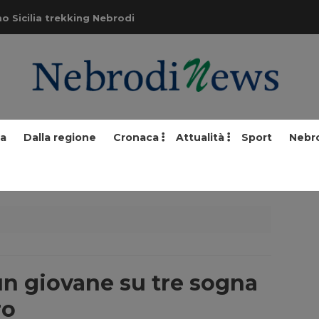
o Sicilia trekking Nebrodi
ia
Dalla regione
Cronaca
Attualità
Sport
Nebr
 un giovane su tre sogna
ro