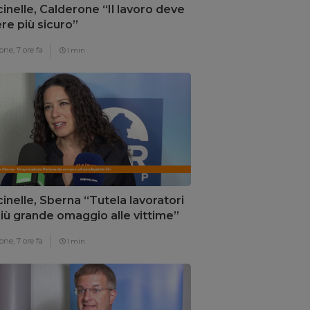
inelle, Calderone “Il lavoro deve
re più sicuro”
one,
7 ore fa
1 min
inelle, Sberna “Tutela lavoratori
 più grande omaggio alle vittime”
one,
7 ore fa
1 min