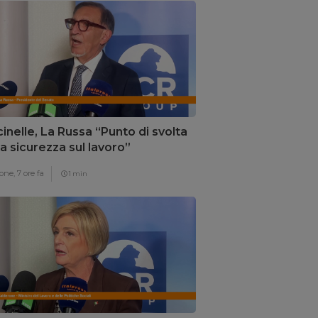
inelle, La Russa “Punto di svolta
la sicurezza sul lavoro”
one,
7 ore fa
1 min