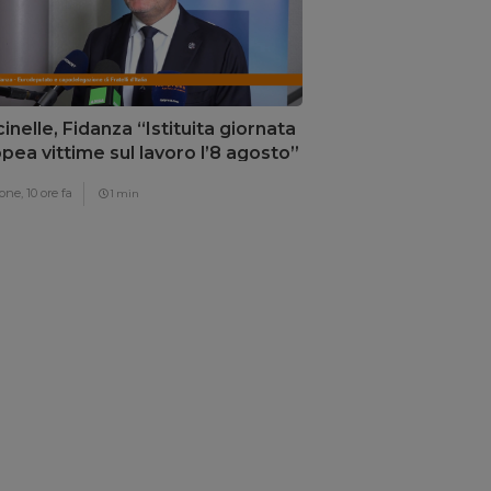
inelle, Fidanza “Istituita giornata
pea vittime sul lavoro l’8 agosto”
one,
10 ore fa
1 min