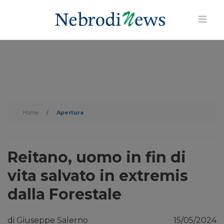
Home
/
Apertura
Reitano, uomo in fin di
vita salvato in extremis
dalla Forestale
di Giuseppe Salerno
15/05/2024