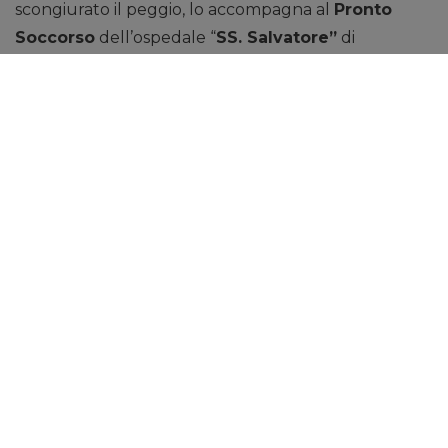
scongiurato il peggio, lo accompagna al
Pronto
Soccorso
dell’ospedale “
SS. Salvatore”
di
Mistretta
dove giunge cosciente e in discreto stato
di salute