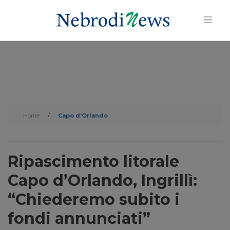
Home
/
Capo d'Orlando
Ripascimento litorale
Capo d’Orlando, Ingrillì:
“Chiederemo subito i
fondi annunciati”