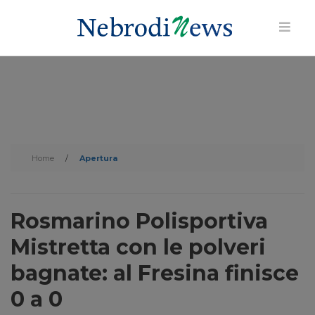
Home
/
Apertura
Rosmarino Polisportiva
Mistretta con le polveri
bagnate: al Fresina finisce
0 a 0