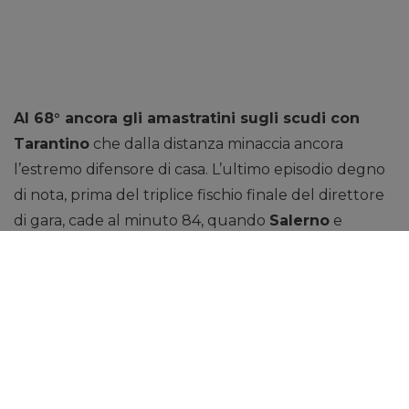
Al 68° ancora gli amastratini sugli scudi con
Tarantino
che dalla distanza minaccia ancora
l’estremo difensore di casa. L’ultimo episodio degno
di nota, prima del triplice fischio finale del direttore
di gara, cade al minuto 84, quando
Salerno
e
compagni protestano per un episodio dubbio in
area di rigore avversaria. A 180 minuti dalla fine della
stagione regolare, resta quindi tutto in discussione
con la
Rosmarino
che dovrà difendere il
preziosissimo punto di vantaggio nei confronti di un
Mistretta
che anche oggi ha dimostrato di valere la
vetta della classifica.