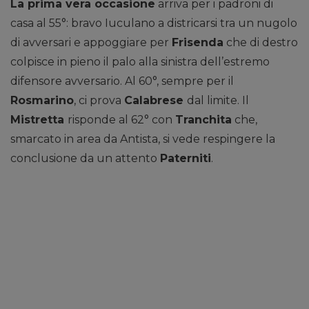
La prima vera occasione
arriva per i padroni di
casa al 55°: bravo Iuculano a districarsi tra un nugolo
di avversari e appoggiare per
Frisenda
che di destro
colpisce in pieno il palo alla sinistra dell’estremo
difensore avversario. Al 60°, sempre per il
Rosmarino
, ci prova
Calabrese
dal limite. Il
Mistretta
risponde al 62° con
Tranchita
che,
smarcato in area da Antista, si vede respingere la
conclusione da un attento
Paterniti
.