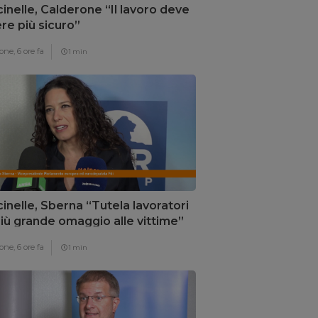
inelle, Calderone “Il lavoro deve
re più sicuro”
one,
6 ore fa
1 min
inelle, Sberna “Tutela lavoratori
 più grande omaggio alle vittime”
one,
6 ore fa
1 min