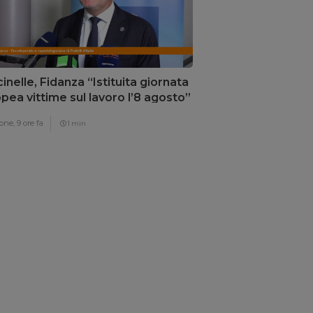
inelle, Fidanza “Istituita giornata
pea vittime sul lavoro l’8 agosto”
one,
9 ore fa
1 min