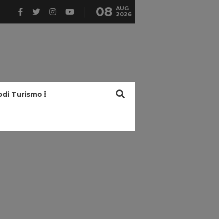
08
AUG
2026
odi Turismo