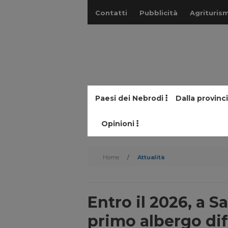
Contatti
Pubblicità
Agriturism
Paesi dei Nebrodi
Dalla provinc
Opinioni
Home
/
Attualità
Entro il 2026, a S
primo albergo diff