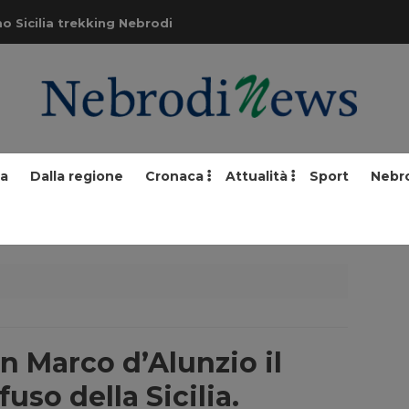
o Sicilia trekking Nebrodi
ia
Dalla regione
Cronaca
Attualità
Sport
Nebr
an Marco d’Alunzio il
uso della Sicilia.