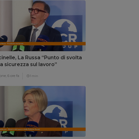
inelle, La Russa “Punto di svolta
la sicurezza sul lavoro”
one,
6 ore fa
1 min