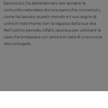
benvoluto, ha abbandonato per sempre la
comunità nebroidea dov’era parecchio conosciuto,
come ha lasciato questo mondo e il suo sogno di
unirsi in matrimonio con la ragazza della sua vita.
Nell’ultimo periodo, infatti, lavorava per ultimare la
casa che preparava con amore in vista di una nuova
vita coniugale.