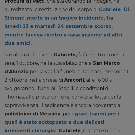
Procura di Patti
, che sta curando le indagini, ha
autorizzato la restituzione del corpo di
Gabriele Di
Simone,
morto in un tragico incidente, tra
lunedì 23 e martedì 24 settembre scorso,
mentre faceva rientro a casa insieme ad altri
due amici
.
La salma del povero
Gabriele,
farà rientro questa
sera, 1 ottobre, nella sua abitazione a
San Marco
d’Alunzio
per la veglia funebre. Domani, mercoledì
2 ottobre, nella chiesa di
Aracorli
, alle 16:00 si
svolgeranno i funerali. Stabili le condizioni di
Thomas, alle prese con una convulsa lotta per la
sopravvivenza. Il sedicenne è ancora ricoverato al
policlinico di Messina
, per i
gravi traumi per i
quali è stato sottoposto a due delicati
interventi chirurgici
.
Gabriele
, ragazzo solare e