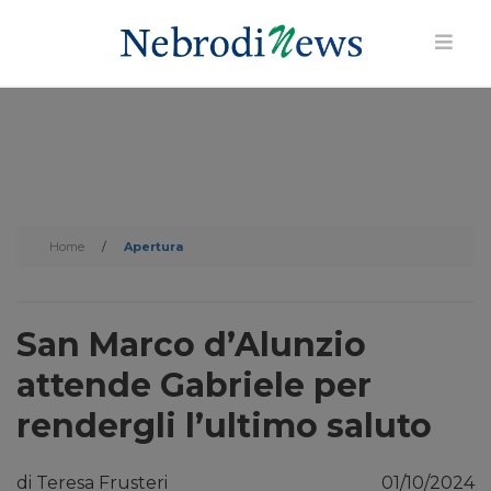
Home
/
Apertura
San Marco d’Alunzio
attende Gabriele per
rendergli l’ultimo saluto
di Teresa Frusteri
01/10/2024