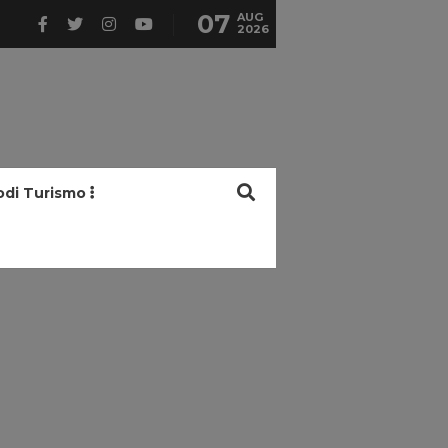
07
AUG
2026
odi Turismo