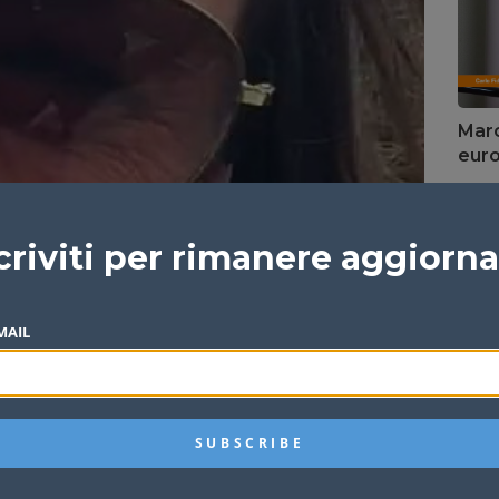
Marc
euro
Redazi
criviti per rimanere aggiorn
MAIL