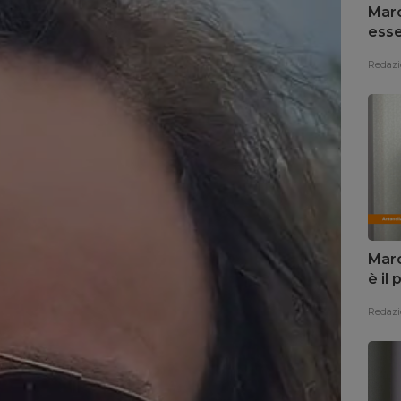
Marc
esse
Redazi
Marc
è il
Redazi