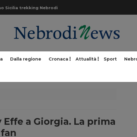
o Sicilia trekking Nebrodi
ia
Dalla regione
Cronaca
Attualità
Sport
Nebr
Effe a Giorgia. La prima
 fan