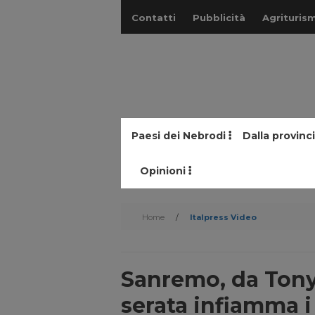
Contatti
Pubblicità
Agriturism
Paesi dei Nebrodi
Dalla provinc
Opinioni
Home
/
Italpress Video
Sanremo, da Tony 
serata infiamma i