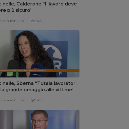
inelle, Calderone “Il lavoro deve
re più sicuro”
one,
4 minuti fa
1 min
inelle, Sberna “Tutela lavoratori
 più grande omaggio alle vittime”
one,
4 minuti fa
1 min