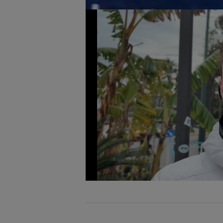
Loaded
:
Unmute
77.12%