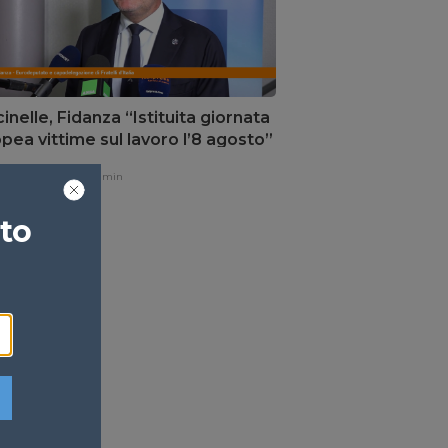
inelle, Fidanza “Istituita giornata
pea vittime sul lavoro l’8 agosto”
one,
3 ore fa
1 min
ato