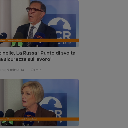
inelle, La Russa “Punto di svolta
la sicurezza sul lavoro”
one,
4 minuti fa
1 min