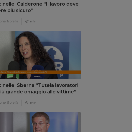
inelle, Calderone “Il lavoro deve
re più sicuro”
one,
6 ore fa
1 min
inelle, Sberna “Tutela lavoratori
 più grande omaggio alle vittime”
one,
6 ore fa
1 min