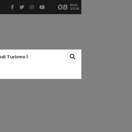
08
AUG
2026
odi Turismo