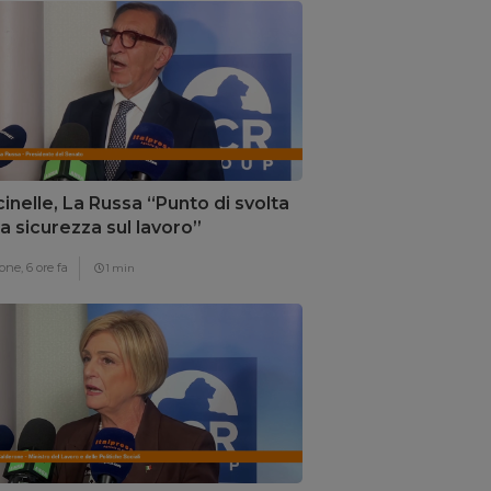
inelle, La Russa “Punto di svolta
la sicurezza sul lavoro”
one,
6 ore fa
1 min