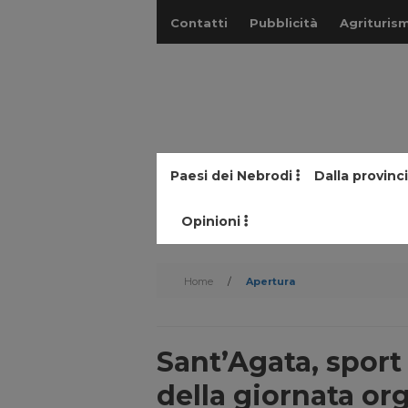
Contatti
Pubblicità
Agriturism
Paesi dei Nebrodi
Dalla provinc
Opinioni
Home
/
Apertura
Sant’Agata, sport 
della giornata or