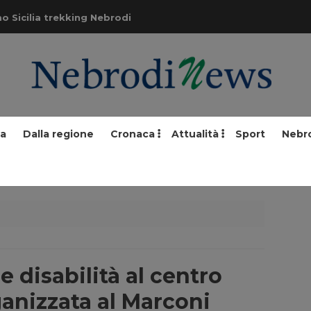
o Sicilia trekking Nebrodi
ia
Dalla regione
Cronaca
Attualità
Sport
Nebr
e disabilità al centro
ganizzata al Marconi