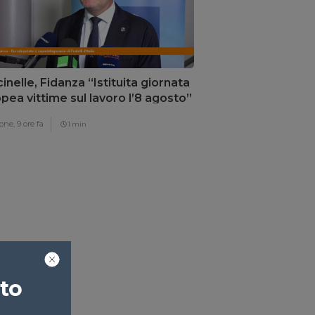
inelle, Fidanza “Istituita giornata
pea vittime sul lavoro l’8 agosto”
one,
9 ore fa
1 min
ato