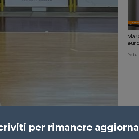
Marc
euro
Redazi
criviti per rimanere aggiorn