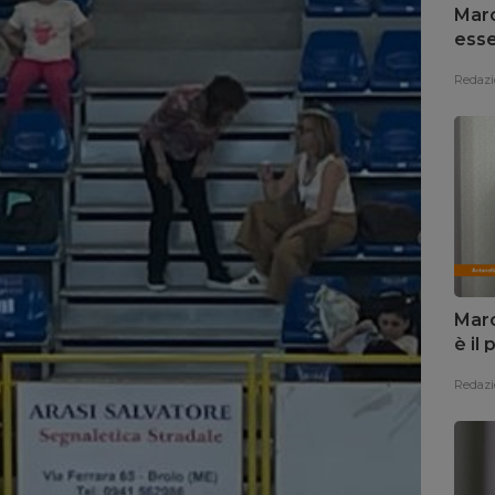
Marc
esse
Redazi
Marc
è il
Redazi