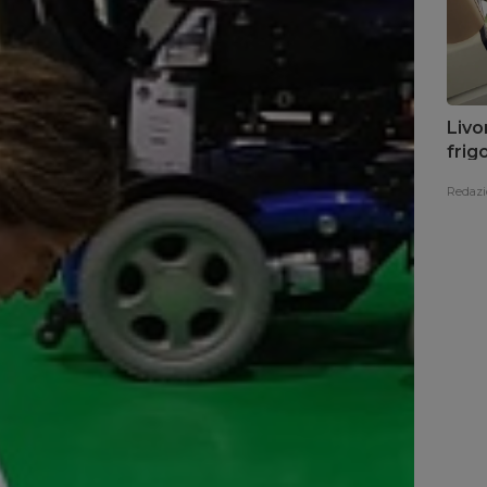
Livo
frig
Redazi