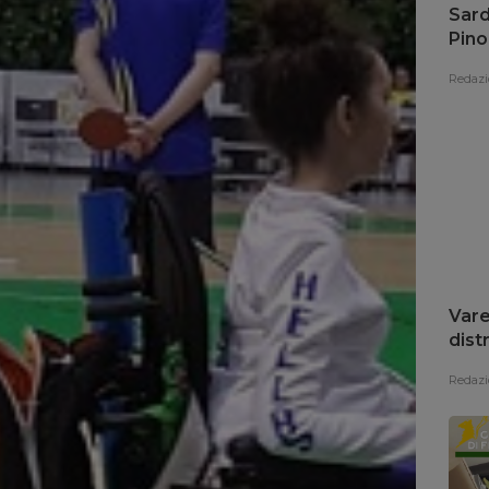
Sard
Pino
fon
Redazi
Vare
dist
Redazi