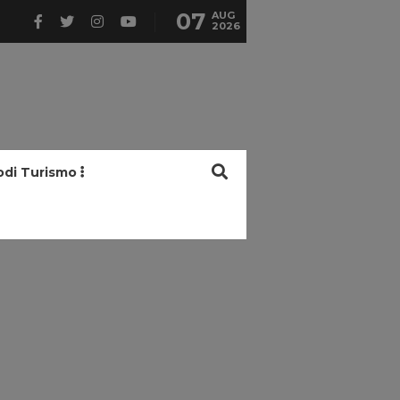
07
AUG
2026
odi Turismo