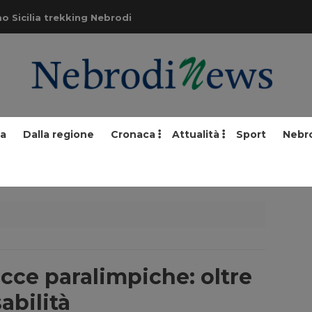
o Sicilia trekking Nebrodi
ia
Dalla regione
Cronaca
Attualità
Sport
Nebr
cce paralimpiche: oltre
sabilità