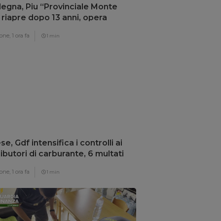
egna, Piu “Provinciale Monte
 riapre dopo 13 anni, opera
damentale”
one,
1 ora fa
1 min
se, Gdf intensifica i controlli ai
ributori di carburante, 6 multati
one,
1 ora fa
1 min