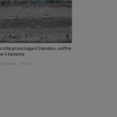
iccità prosciuga il Danubio, soffre
e il turismo
one,
1 ora fa
1 min