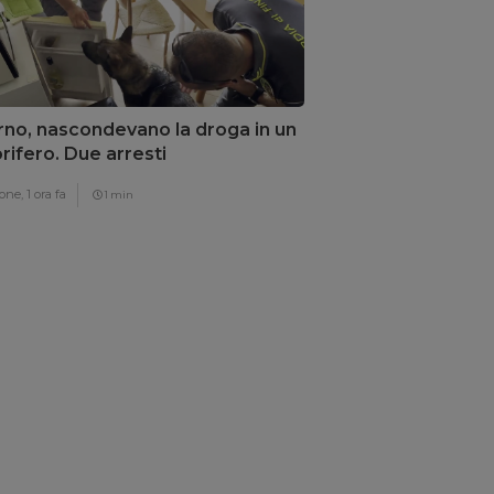
rno, nascondevano la droga in un
orifero. Due arresti
one,
1 ora fa
1 min