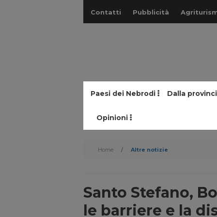
Contatti
Pubblicità
Agriturism
Paesi dei Nebrodi
Dalla provinc
Opinioni
Home
/
Altre notizie
Santo Stefano, Bo
le barriere e la di