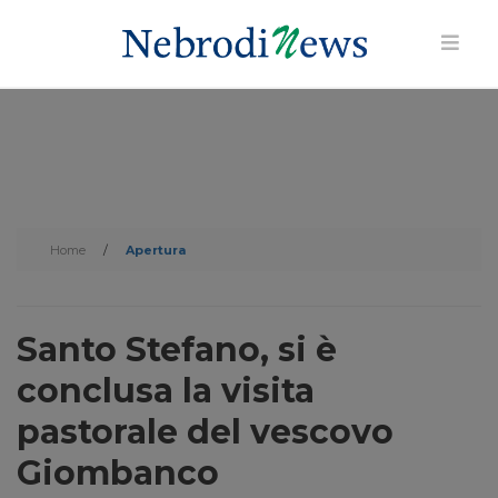
Home
/
Apertura
Santo Stefano, si è
conclusa la visita
pastorale del vescovo
Giombanco