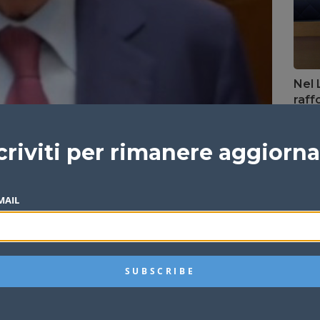
Nel 
raff
Redazi
criviti per rimanere aggiorn
MAIL