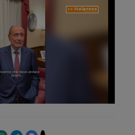
d
:
%