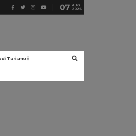
07
AUG
2026
odi Turismo