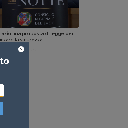
Lazio una proposta di legge per
orzare la sicurezza
one,
15 ore fa
1 min
ato