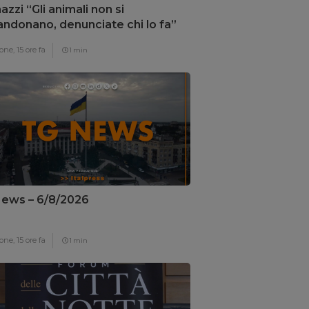
zzi “Gli animali non si
ndonano, denunciate chi lo fa”
one,
15 ore fa
1 min
ews – 6/8/2026
one,
15 ore fa
1 min