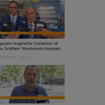
gurato traghetto Costanza I di
lia, Schifani “Mantenuto impegni
i”
one,
12 ore fa
1 min