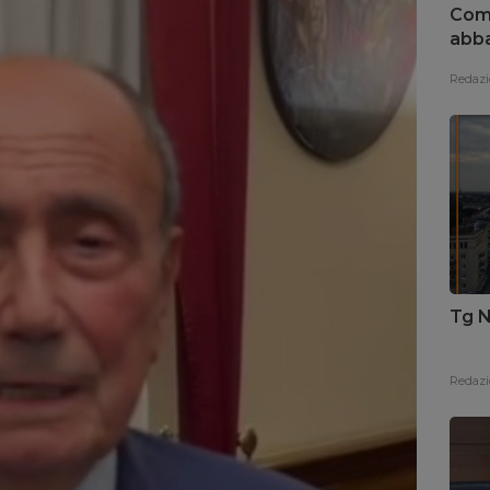
Coma
abba
Redazi
Tg N
Redazi