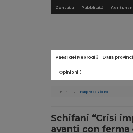
Contatti
Pubblicità
Agriturism
Paesi dei Nebrodi
Dalla provinc
Opinioni
Home
/
Italpress Video
Schifani “Crisi i
avanti con ferma