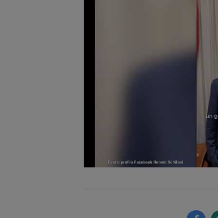
Loade
Unmute
79.67