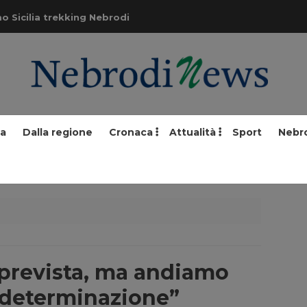
o Sicilia trekking Nebrodi
ia
Dalla regione
Cronaca
Attualità
Sport
Nebr
mprevista, ma andiamo
 determinazione”