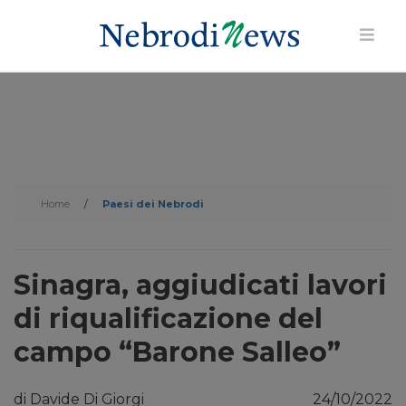
Home
/
Paesi dei Nebrodi
Sinagra, aggiudicati lavori
di riqualificazione del
campo “Barone Salleo”
di Davide Di Giorgi
24/10/2022