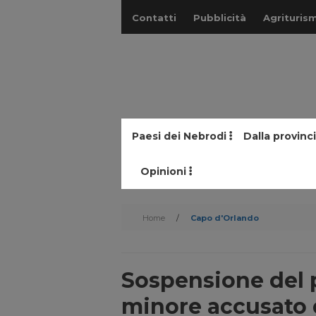
Contatti
Pubblicità
Agriturism
Paesi dei Nebrodi
Dalla provinc
Opinioni
Home
/
Capo d'Orlando
Sospensione del 
minore accusato d