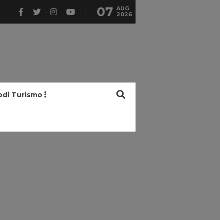
07
AUG
2026
odi Turismo