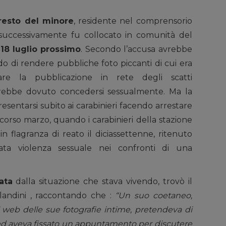
resto del minore
, residente nel comprensorio
 successivamente fu collocato in comunità del
 18 luglio prossimo
. Secondo l’accusa avrebbe
o di rendere pubbliche foto piccanti di cui era
are la pubblicazione in rete degli scatti
vrebbe dovuto concedersi sessualmente. Ma la
resentarsi subito ai carabinieri facendo arrestare
 scorso marzo, quando i carabinieri della stazione
in flagranza di reato il diciassettenne, ritenuto
ata violenza sessuale nei confronti di una
ata
dalla situazione che stava vivendo, trovò il
orlandini , raccontando che :
“Un suo coetaneo,
l web delle sue fotografie intime, pretendeva di
i ed aveva fissato un appuntamento per discutere