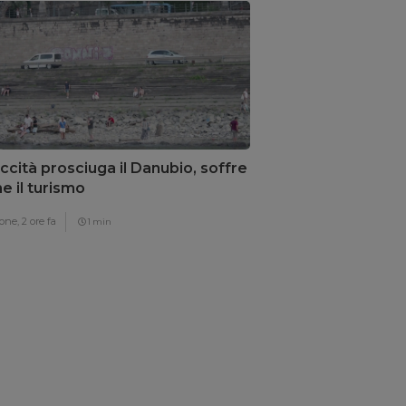
iccità prosciuga il Danubio, soffre
e il turismo
one,
2 ore fa
1 min