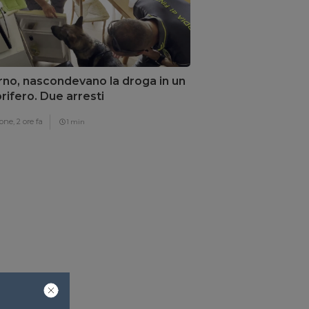
rno, nascondevano la droga in un
orifero. Due arresti
one,
2 ore fa
1 min