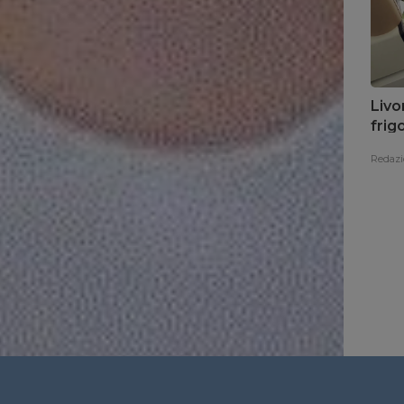
Livo
frig
Redazi