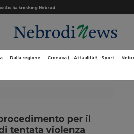
o Sicilia trekking Nebrodi
ia
Dalla regione
Cronaca
Attualità
Sport
Nebr
procedimento per il
i tentata violenza