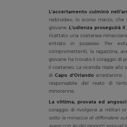
L’accertamento culminò nell’ar
nebroideo, lo scorso marzo, che
giovane.
L’udienza proseguirà il
ricattato una coetanea minacciand
entrato in possesso. Per evit
compromettenti, la ragazzina, a
giovane ha trovato il coraggio di p
il coetaneo. La vicenda risale allo
di
Capo d’Orlando
arrestarono , 
responsabile del reato di tent
minorenne.
La vittima, provata ed angosci
coraggio di rivolgersi ai militari 
sotto la minaccia di diffondere su
avere con lei dei rapporti sessual