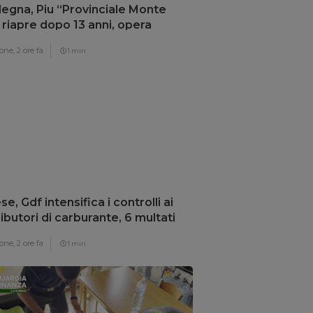
egna, Piu “Provinciale Monte
 riapre dopo 13 anni, opera
damentale”
one,
2 ore fa
1 min
se, Gdf intensifica i controlli ai
ributori di carburante, 6 multati
one,
2 ore fa
1 min