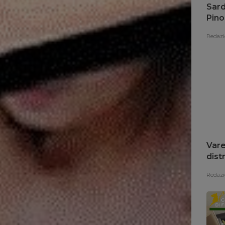
Sard
Pino
fon
Redazi
Vare
dist
Redazi