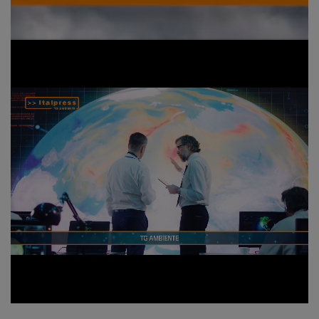
Loaded
:
Unmute
6.21%