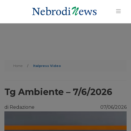
Home
/
Italpress Video
Tg Ambiente – 7/6/2026
di Redazione
07/06/2026