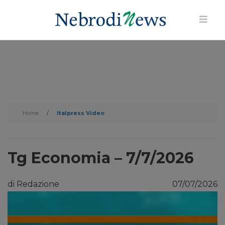
Home
/
Italpress Video
Tg Economia – 7/7/2026
di Redazione
07/07/2026