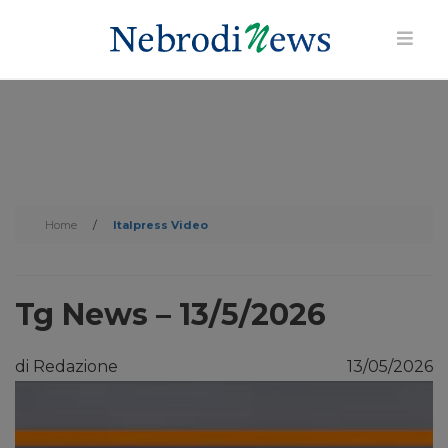
Home
/
Italpress Video
Tg News – 13/5/2026
di Redazione
13/05/2026