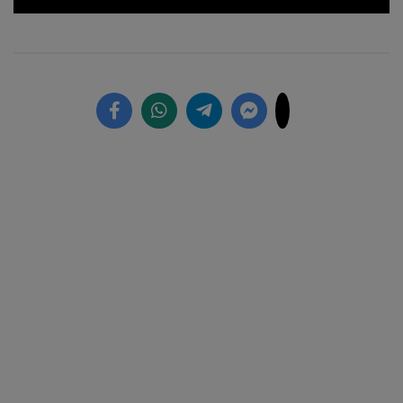
Loaded
:
Unmute
6.26%