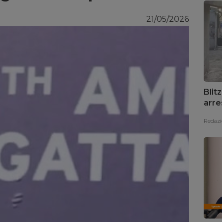
21/05/2026
Blit
arre
Redazi