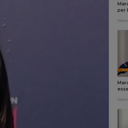
Marc
per 
Redazi
Marc
esse
Redazi