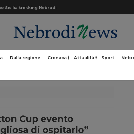
o Sicilia trekking Nebrodi
ia
Dalla regione
Cronaca
Attualità
Sport
Nebr
tton Cup evento
gliosa di ospitarlo”