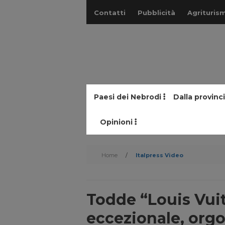
Contatti
Pubblicità
Agriturism
Paesi dei Nebrodi
Dalla provinc
Opinioni
Home
/
Italpress Video
Todde “Louis Vui
eccezionale, orgo