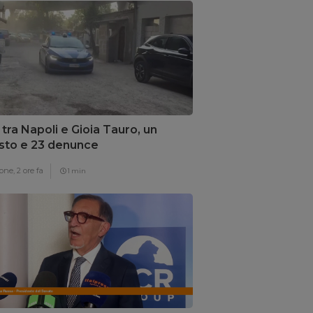
z tra Napoli e Gioia Tauro, un
sto e 23 denunce
one,
2 ore fa
1 min