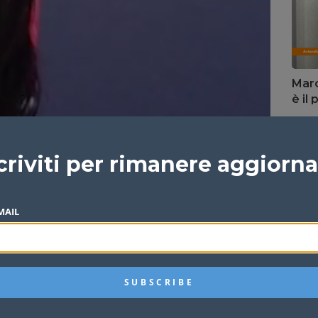
Marc
è il
Redazi
criviti per rimanere aggiorn
MAIL