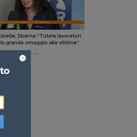
inelle, Sberna “Tutela lavoratori
 più grande omaggio alle vittime”
one,
12 ore fa
1 min
ato