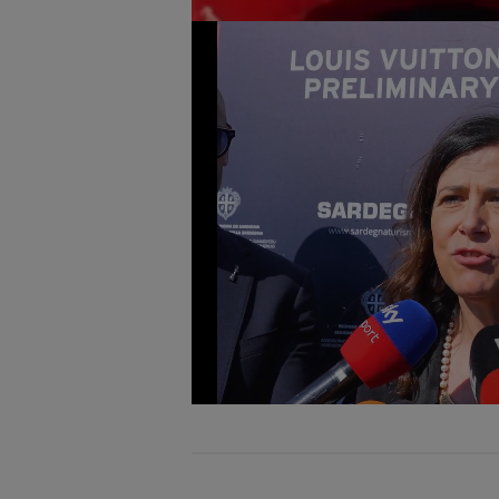
Loaded
:
Unmute
50.92%