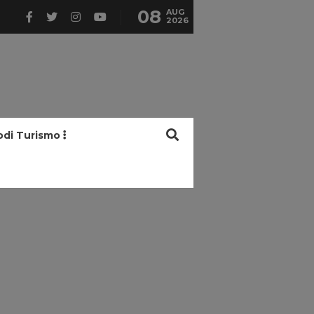
08
AUG
2026
odi Turismo