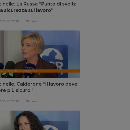
inelle, La Russa “Punto di svolta
la sicurezza sul lavoro”
one,
12 ore fa
1 min
inelle, Calderone “Il lavoro deve
re più sicuro”
one,
12 ore fa
1 min