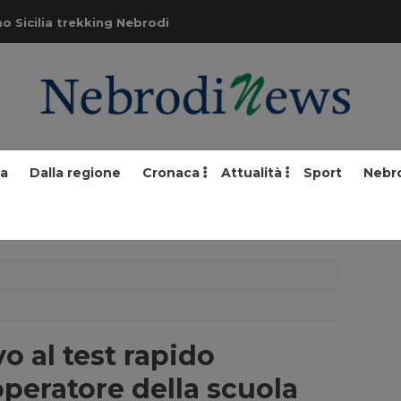
o Sicilia trekking Nebrodi
ia
Dalla regione
Cronaca
Attualità
Sport
Nebr
o al test rapido
peratore della scuola