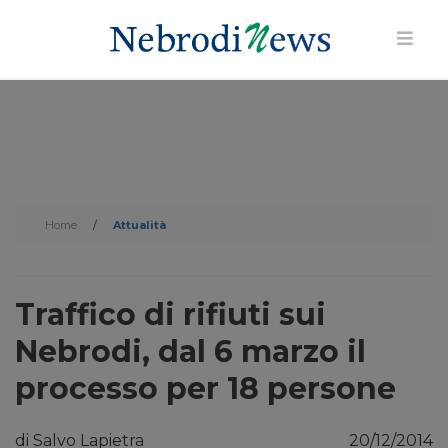
Home
/
Attualità
Traffico di rifiuti sui
Nebrodi, dal 6 marzo il
processo per 18 persone
di Salvo Lapietra
20/12/2014