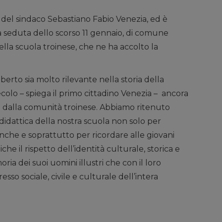
a del sindaco Sebastiano Fabio Venezia, ed è
la seduta dello scorso 11 gennaio, di comune
della scuola troinese, che ne ha accolto la
berto sia molto rilevante nella storia della
secolo – spiega il primo cittadino Venezia – ancora
 dalla comunità troinese. Abbiamo ritenuto
 didattica della nostra scuola non solo per
anche e soprattutto per ricordare alle giovani
iche il rispetto dell’identità culturale, storica e
oria dei suoi uomini illustri che con il loro
so sociale, civile e culturale dell’intera