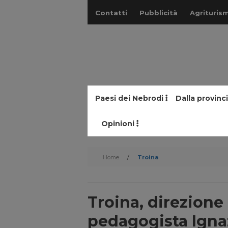
Contatti
Pubblicità
Agriturism
Paesi dei Nebrodi
Dalla provinc
Opinioni
Home
/
Troina
Troina, direzione 
pedagogista Igna