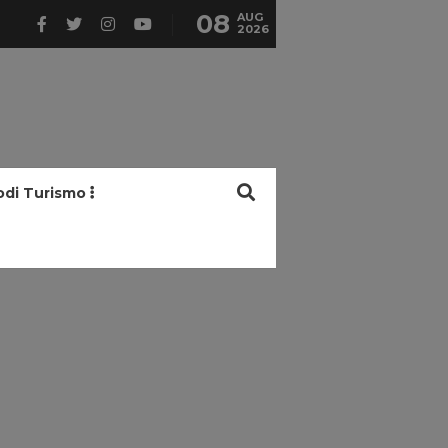
08
AUG
2026
odi Turismo