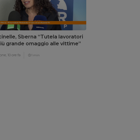
inelle, Sberna “Tutela lavoratori
 più grande omaggio alle vittime”
one,
10 ore fa
1 min