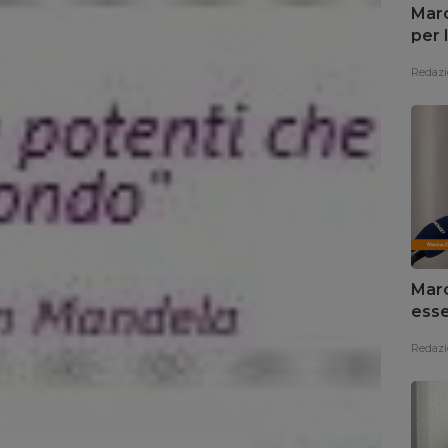
Marc
per 
Redazi
Marc
esse
Redazi