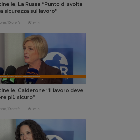
inelle, La Russa “Punto di svolta
la sicurezza sul lavoro”
one,
10 ore fa
1 min
inelle, Calderone “Il lavoro deve
re più sicuro”
one,
10 ore fa
1 min