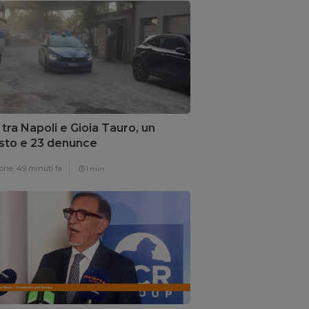
z tra Napoli e Gioia Tauro, un
sto e 23 denunce
one,
49 minuti fa
1 min