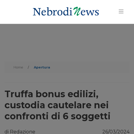
Home
/
Apertura
Truffa bonus edilizi,
custodia cautelare nei
confronti di 6 soggetti
di Redazione
26/03/2024