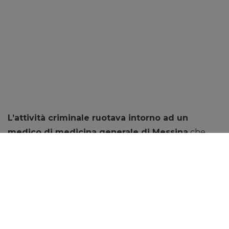
L’attività criminale ruotava intorno ad un
medico di medicina generale di Messina
che,
sfruttando il rapporto di fiducia che intercorreva
con i suoi pazienti, prospettava loro la possibilità di
ottenere i contributi statali
“Ecobonus”
e
“Superbonus”
, per ristrutturare immobili di loro
proprietà. A tal fine invitava i pazienti a rilasciargli le
c.d. credenziali
“SPID”
– il Sistema Pubblico di