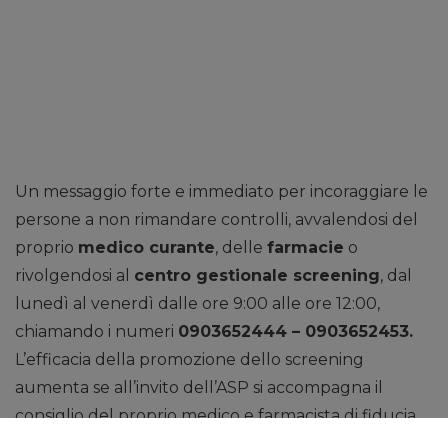
Un messaggio forte e immediato per incoraggiare le
persone a non rimandare controlli, avvalendosi del
proprio
medico curante
, delle
farmacie
o
rivolgendosi al
centro gestionale screening
, dal
lunedì al venerdì dalle ore 9:00 alle ore 12:00,
chiamando i numeri
0903652444 – 0903652453.
L’efficacia della promozione dello screening
aumenta se all’invito dell’ASP si accompagna il
consiglio del proprio medico e farmacista di fiducia.