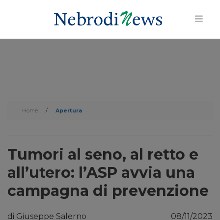
Home
/
Apertura
Tumori al seno, al retto e
all’utero: l’ASP avvia una
campagna di prevenzione
di Giuseppe Salerno
08/11/2023