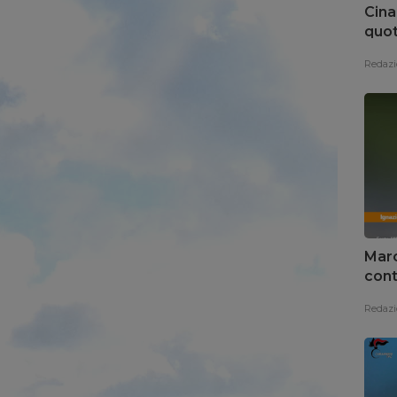
Cina
quot
Redazi
Marc
cont
Redazi