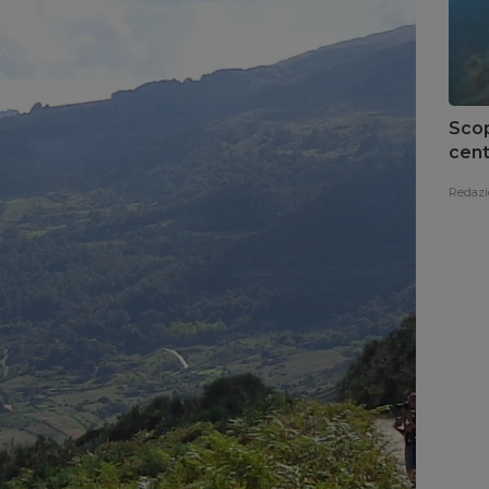
Scop
cent
del 
Redazi