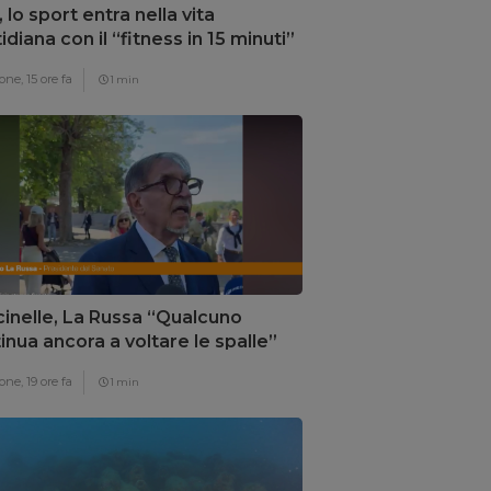
, lo sport entra nella vita
idiana con il “fitness in 15 minuti”
one,
15 ore fa
1 min
inelle, La Russa “Qualcuno
inua ancora a voltare le spalle”
one,
19 ore fa
1 min