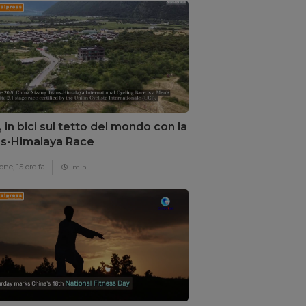
, in bici sul tetto del mondo con la
s-Himalaya Race
one,
15 ore fa
1 min