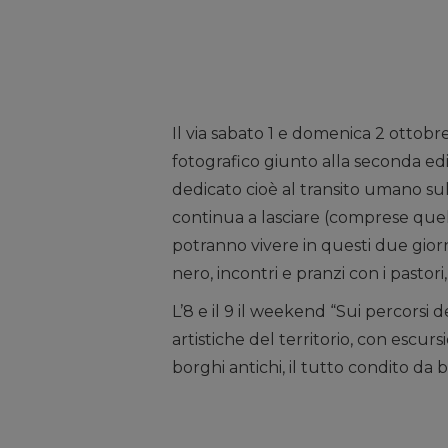
Il via sabato 1 e domenica 2 ottobr
fotografico giunto alla seconda e
dedicato cioè al transito umano sul 
continua a lasciare (comprese quel
potranno vivere in questi due giorni
nero, incontri e pranzi con i pastori,
L’8 e il 9 il weekend “Sui percorsi d
artistiche del territorio, con escur
borghi antichi, il tutto condito da 