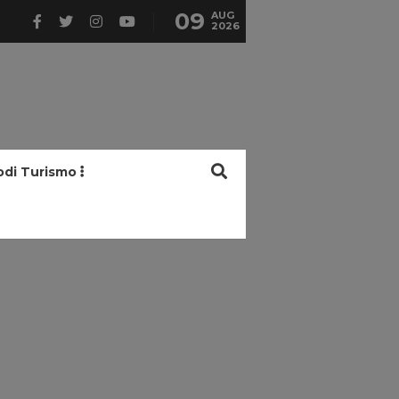
09
AUG
2026
odi Turismo