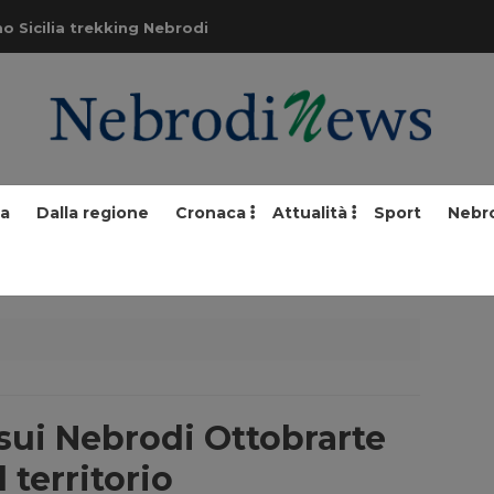
o Sicilia trekking Nebrodi
ia
Dalla regione
Cronaca
Attualità
Sport
Nebr
sui Nebrodi Ottobrarte
 territorio