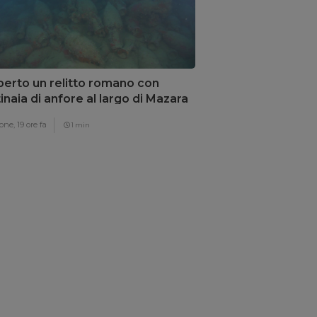
erto un relitto romano con
inaia di anfore al largo di Mazara
Vallo
one,
19 ore fa
1 min