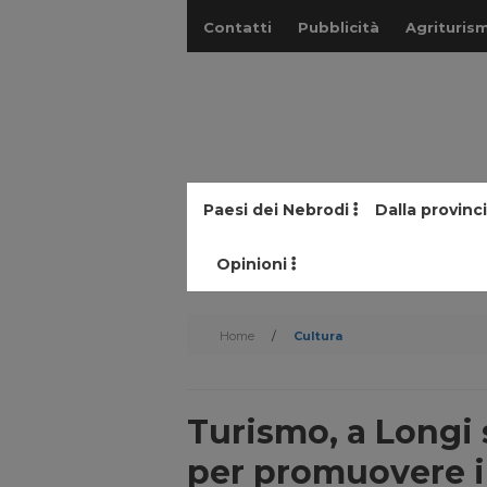
Contatti
Pubblicità
Agriturism
Paesi dei Nebrodi
Dalla provinc
Opinioni
Home
/
Cultura
Turismo, a Longi 
per promuovere il