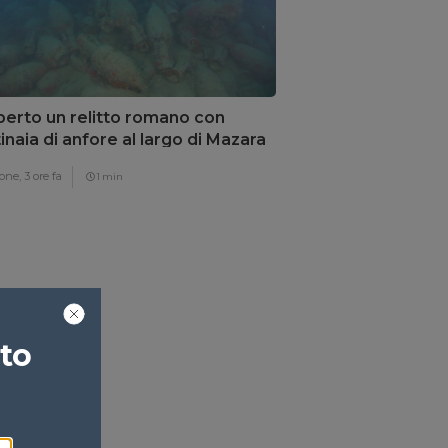
erto un relitto romano con
inaia di anfore al largo di Mazara
Vallo
one,
3 ore fa
1 min
ato