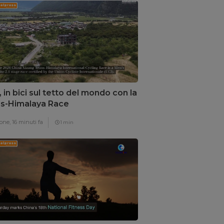
, in bici sul tetto del mondo con la
s-Himalaya Race
one,
16 minuti fa
1 min