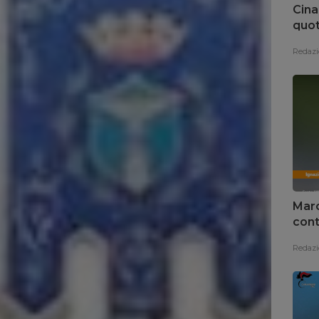
Cina
quot
Redazi
Marc
cont
Redazi