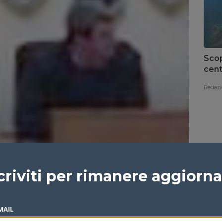
Scop
cent
del 
Redazi
criviti per rimanere aggiorn
MAIL