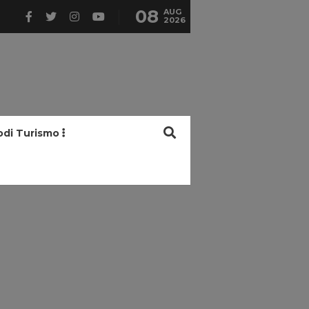
08
AUG
2026
odi Turismo