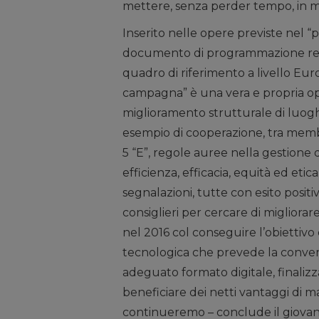
mettere, senza perder tempo, in m
Inserito nelle opere previste nel “
documento di programmazione reda
quadro di riferimento a livello Euro
campagna” è una vera e propria ope
miglioramento strutturale di luog
esempio di cooperazione, tra memb
5 “E”, regole auree nella gestione
efficienza, efficacia, equità ed eti
segnalazioni, tutte con esito posit
consiglieri per cercare di migliorar
nel 2016 col conseguire l’obiettivo
tecnologica che prevede la conve
adeguato formato digitale, finalizza
beneficiare dei netti vantaggi di m
continueremo – conclude il giovan