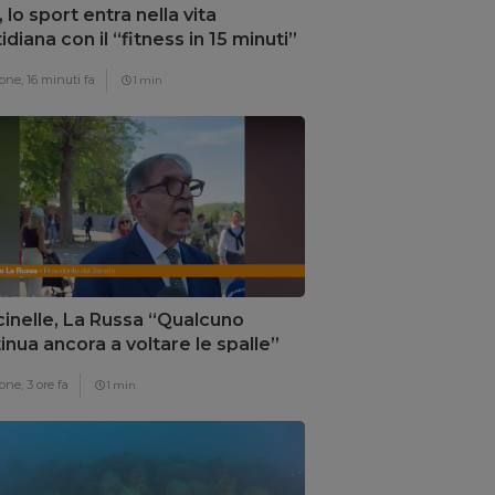
, lo sport entra nella vita
idiana con il “fitness in 15 minuti”
one,
16 minuti fa
1 min
inelle, La Russa “Qualcuno
inua ancora a voltare le spalle”
one,
3 ore fa
1 min