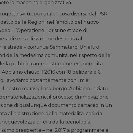
oto la macchina organizzativa.
progetto sviluppo rurale”, cosa diversa dal PSR
tto dalle Regioni nell’ambito del nuovo
peo, “l’Operazione ripristino strade di
ra di sensibilizzazione destinata al
hi e strade – continua Sammataro. Un altro
ri della medesima comunità, nel rispetto delle
 della pubblica amministrazione: economicità,
ca. Abbiamo chiuso il 2016 con 18 delibere e 6
ivo, lavoriamo costantemente con i miei
e il nostro meraviglioso borgo. Abbiamo iniziato
 dematerializzazione, il processo di innovazione
rsione di qualunque documento cartaceo in un
ta alla distruzione della materialità, così da
aneggevolezza offerti dalla tecnologia,
issimo presidente – nel 2017 a programmare e