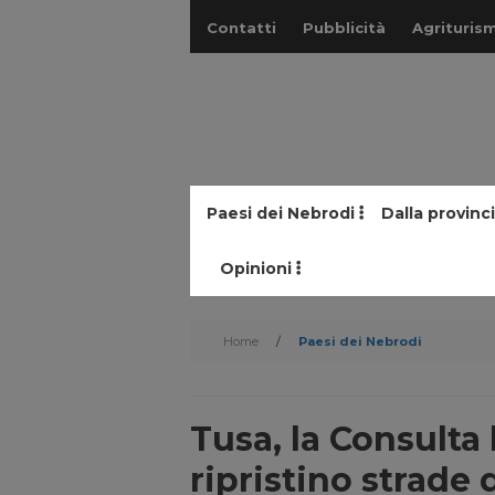
Contatti
Pubblicità
Agriturism
Paesi dei Nebrodi
Dalla provinc
Opinioni
Home
/
Paesi dei Nebrodi
Tusa, la Consulta
ripristino strade