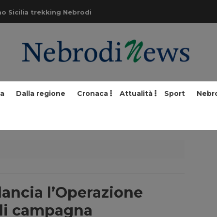
o Sicilia trekking Nebrodi
ia
Dalla regione
Cronaca
Attualità
Sport
Nebr
 lancia l’Operazione
 di campagna