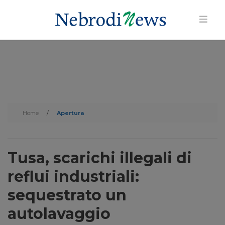
Home
/
Apertura
Tusa, scarichi illegali di
reflui industriali:
sequestrato un
autolavaggio