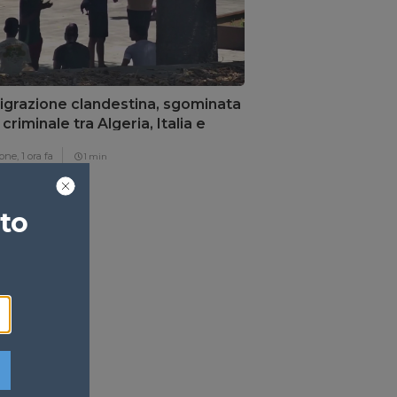
grazione clandestina, sgominata
 criminale tra Algeria, Italia e
cia
one,
1 ora fa
1 min
ato