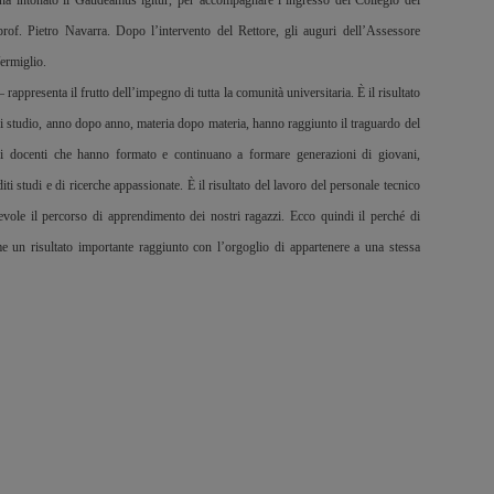
ha intonato il Gaudeamus igitur, per accompagnare l’ingresso del Collegio dei
 prof. Pietro Navarra. Dopo l’intervento del Rettore, gli auguri dell’Assessore
Vermiglio.
 rappresenta il frutto dell’impegno di tutta la comunità universitaria. È il risultato
e di studio, anno dopo anno, materia dopo materia, hanno raggiunto il traguardo del
ei docenti che hanno formato e continuano a formare generazioni di giovani,
ti studi e di ricerche appassionate. È il risultato del lavoro del personale tecnico
vole il percorso di apprendimento dei nostri ragazzi. Ecco quindi il perché di
e un risultato importante raggiunto con l’orgoglio di appartenere a una stessa