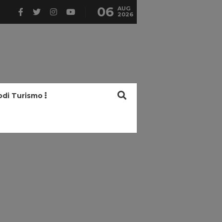
06
AUG
2026
odi Turismo