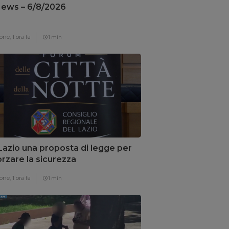
ews – 6/8/2026
one,
1 ora fa
1 min
Lazio una proposta di legge per
orzare la sicurezza
one,
1 ora fa
1 min