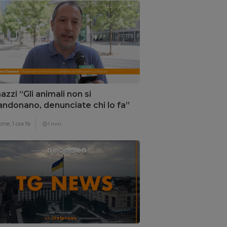
zzi “Gli animali non si
ndonano, denunciate chi lo fa”
one,
1 ora fa
1 min