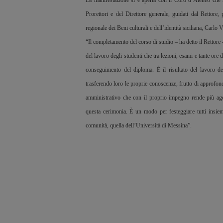
La manifestazione si è aperta con il Coro d’Ateneo che 
Prorettori e del Direttore generale, guidati dal Rettore,
regionale dei Beni culturali e dell’identità siciliana, Carlo 
“Il completamento del corso di studio – ha detto il Rettore –
del lavoro degli studenti che tra lezioni, esami e tante or
conseguimento del diploma. È il risultato del lavoro d
trasferendo loro le proprie conoscenze, frutto di approfondi
amministrativo che con il proprio impegno rende più age
questa cerimonia. È un modo per festeggiare tutti insiem
comunità, quella dell’Università di Messina”.