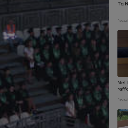
Tg N
Redazi
Nel 
raff
Redazi