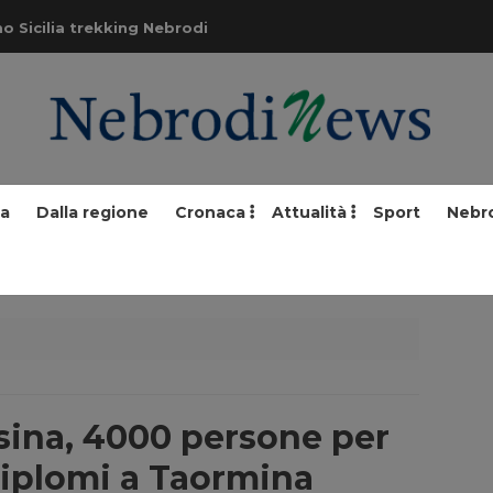
o Sicilia trekking Nebrodi
ia
Dalla regione
Cronaca
Attualità
Sport
Nebr
sina, 4000 persone per
diplomi a Taormina