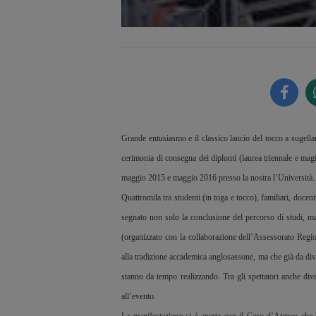
Grande entusiasmo e il classico lancio del tocco a sugella
cerimonia di consegna dei diplomi (laurea triennale e magist
maggio 2015 e maggio 2016 presso la nostra l’Università.
Quattromila tra studenti (in toga e tocco), familiari, docen
segnato non solo la conclusione del percorso di studi, m
(organizzato con la collaborazione dell’Assessorato Regi
alla tradizione accademica anglosassone, ma che già da dive
stanno da tempo realizzando. Tra gli spettatori anche diver
all’evento.