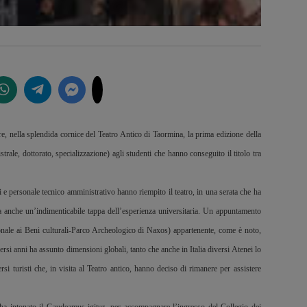
re, nella splendida cornice del Teatro Antico di Taormina, la prima edizione della
rale, dottorato, specializzazione) agli studenti che hanno conseguito il titolo tra
ti e personale tecnico amministrativo hanno riempito il teatro, in una serata che ha
a anche un’indimenticabile tappa dell’esperienza universitaria. Un appuntamento
onale ai Beni culturali-Parco Archeologico di Naxos) appartenente, come è noto,
rsi anni ha assunto dimensioni globali, tanto che anche in Italia diversi Atenei lo
si turisti che, in visita al Teatro antico, hanno deciso di rimanere per assistere