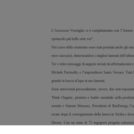
L’Assessore Vermiglio si è complimentato con l’Ateneo per 
spettacolo più bello siete voi”.
Nel corso della cerimonia sono stati premiati anche gli st
euro ciascuno), dimostrandosi i migliori laureati dell’ultimo
Tre i video messaggi di augurio inviati da affermatissimi e
Michele Parrinello, e l’imprenditore Santo Versace. Tutti
grande in bocca al lupo ai neo laureati.
Sono intervenuti personalmente, invece, due noti espone
Think Organic, pioniere e leader mondiale nella produzio
mondo e Simone Massaro, Presidente di BaxEnergy, l’az
recato dopo il conseguimento della laurea in Sicilia e dove
Disney. Con un team di 75 ingegneri progetta soluzioni 
videogiochi per Microsoft e per Sony.