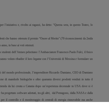
l’iniziativa e, rivolto ai ragazzi, ha detto: “Questa sera, in questo Teatro, lo
udenti che hanno ottenuto il premio “Onore al Merito” (70 riconoscimenti da 2mila
 anno, in base ai voti ottenuti.
x studenti dell’Ateneo peloritano: l’Ambasciatore Francesco Paolo Fulci, il fisico
 hanno voluto ribadire il loro legame con l’Università di Messina e formulare un
nti del mondo professionale, l’imprenditore Riccardo Damiano, CEO di Damiano
ne di mandorle biologiche e oltre quaranta diversi prodotti venduti in tutto il
ienda da lui creata a Catania dopo un’esperienza decennale in USA dove si è
 ha progettato software adottati, tra gli altri, dal Pentagono, dalla NASA e dalla
per il controllo e il monitoraggio di centrali di energia rinnovabile ma anche