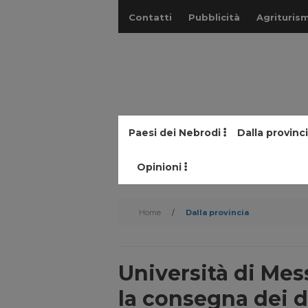
Contatti
Pubblicità
Agriturism
Paesi dei Nebrodi
Dalla provinc
Opinioni
Home
/
Dalla provincia
Università di Mes
la consegna dei 