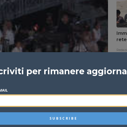
Immi
rete
Fran
Redazi
criviti per rimanere aggiorn
MAIL