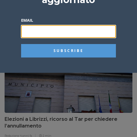
EMAIL
Librizzi: “annullare le elezioni”, presentato
secondo ricorso al Tar
Redazione
4 anni fa
1 min
Elezioni a Librizzi, ricorso al Tar per chiedere
l’annullamento
Redazione
4 anni fa
2 min