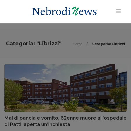
Categoria: "Librizzi"
Home
/
Categoria: Librizzi
Mal di pancia e vomito, 62enne muore all’ospedale
di Patti: aperta un’inchiesta