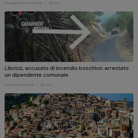
Giuseppe Salerno
2 anni fa
1 min
Librizzi, accusato di incendio boschivo: arrestato
un dipendente comunale
Turi Milano
3 anni fa
4 min