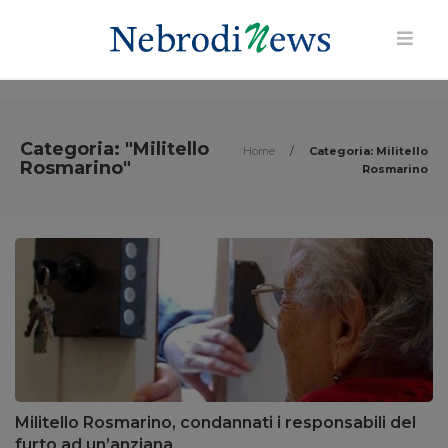
Categoria: "Militello
Home
/
Categoria: Militello
Rosmarino"
Rosmarino
Militello Rosmarino, condannati i responsabili del
furto ad un’anziana