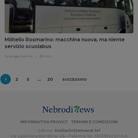
Militello Rosmarino: macchina nuova, ma niente
servizio scuolabus
Carla Lopes
3 anni fa
1 min
1
2
3
…
20
SUCCESSIVO
INFORMATIVA PRIVACY
TERMINI E CONDIZIONI
Editore:
SiciliaOnDemand Srl
Via Castellana Bandiera, 4/a – Palermo Tel: 3511369305 P.IVA: