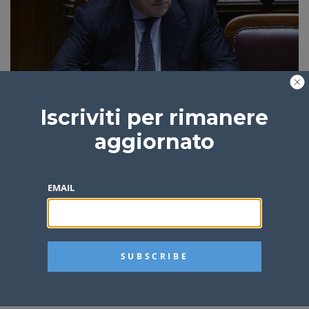
Gaza, Tajani “Israele si fermi immediatamente”
Iscriviti per rimanere
aggiornato
Redazione
1 anno fa
2 min
EMAIL
Webuild, contratto da 1,1 miliardi di euro per un
ospedale in Australia