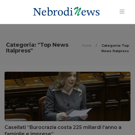
Categoria: "Top News
Home
/
Categoria: Top
Italpress"
News Italpress
Casellati “Burocrazia costa 225 miliardi l’anno a
famiglie e imprese”