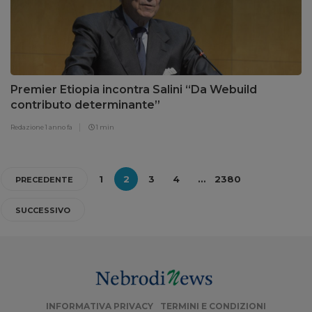
Premier Etiopia incontra Salini “Da Webuild
contributo determinante”
Redazione
1 anno fa
1 min
1
2
3
4
…
2380
PRECEDENTE
SUCCESSIVO
INFORMATIVA PRIVACY
TERMINI E CONDIZIONI