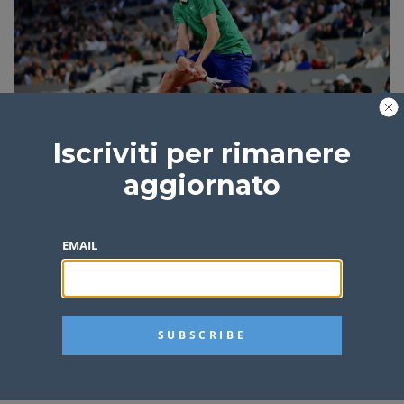
Esordio vincente per Sinner al Roland Garros
Iscriviti per rimanere
aggiornato
Redazione
1 anno fa
1 min
EMAIL
Amministrative, Conte “Premiati progetti dal
basso e con società civile”