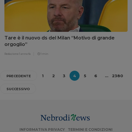
Tare è il nuovo ds del Milan “Motivo di grande
orgoglio”
Redazione
1 anno fa
1 min
1
2
3
4
5
6
…
2380
PRECEDENTE
SUCCESSIVO
INFORMATIVA PRIVACY
TERMINI E CONDIZIONI