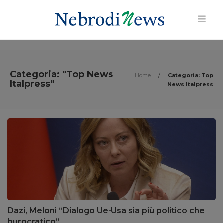
Categoria: "Top News
Home
/
Categoria: Top
Italpress"
News Italpress
Dazi, Meloni “Dialogo Ue-Usa sia più politico che
burocratico”