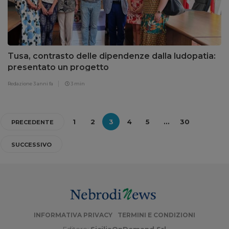
Tusa, contrasto delle dipendenze dalla ludopatia:
presentato un progetto
Redazione
3 anni fa
3 min
1
2
3
4
5
…
30
PRECEDENTE
SUCCESSIVO
INFORMATIVA PRIVACY
TERMINI E CONDIZIONI
Editore:
SiciliaOnDemand Srl