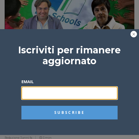
Eco – schools, l’Istituto comprensivo di Tusa
ottiene la Bandiera verde
Iscriviti per rimanere
Redazione
3 anni fa
2 min
aggiornato
EMAIL
Tusa, un susseguirsi di eventi contro i
maltrattamenti sulla donna
Redazione
3 anni fa
3 min