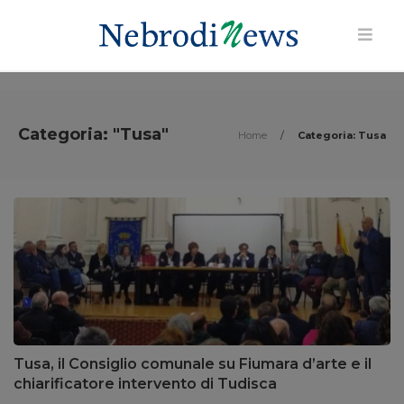
Categoria: "Tusa"
Home
/
Categoria: Tusa
Tusa, il Consiglio comunale su Fiumara d’arte e il
chiarificatore intervento di Tudisca