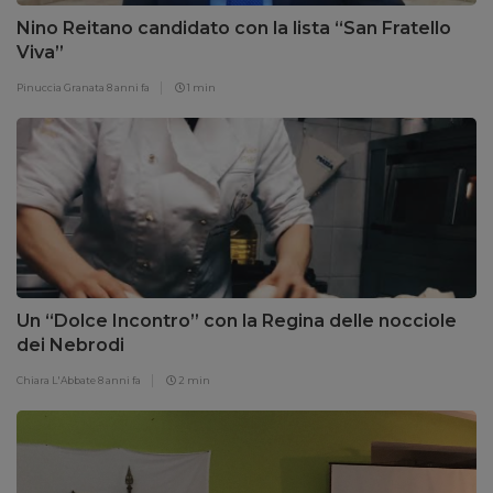
Nino Reitano candidato con la lista “San Fratello
Viva”
Pinuccia Granata
8 anni fa
1 min
Un “Dolce Incontro” con la Regina delle nocciole
dei Nebrodi
Chiara L'Abbate
8 anni fa
2 min