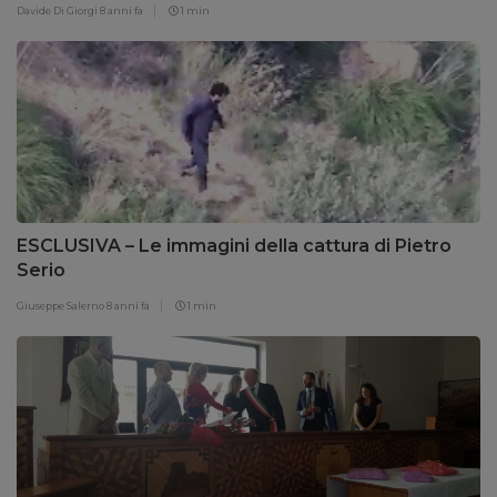
Davide Di Giorgi
8 anni fa
1 min
ESCLUSIVA – Le immagini della cattura di Pietro
Serio
Giuseppe Salerno
8 anni fa
1 min