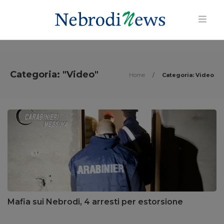
Categoria: "Video"
Home
/
Categoria: Video
Mafia sui Nebrodi, 4 arresti per estorsione