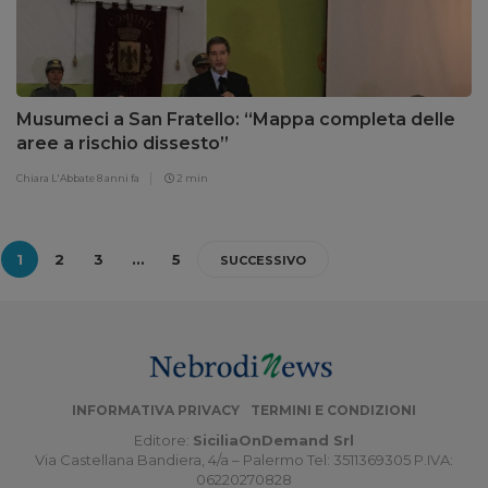
Musumeci a San Fratello: “Mappa completa delle
aree a rischio dissesto”
Chiara L'Abbate
8 anni fa
2 min
1
2
3
…
5
SUCCESSIVO
INFORMATIVA PRIVACY
TERMINI E CONDIZIONI
Editore:
SiciliaOnDemand Srl
Via Castellana Bandiera, 4/a – Palermo Tel: 3511369305 P.IVA:
06220270828