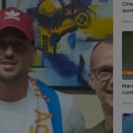
Cina
quot
Redazi
Marc
cont
Redazi