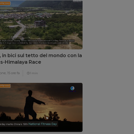
, in bici sul tetto del mondo con la
s-Himalaya Race
one,
15 ore fa
1 min