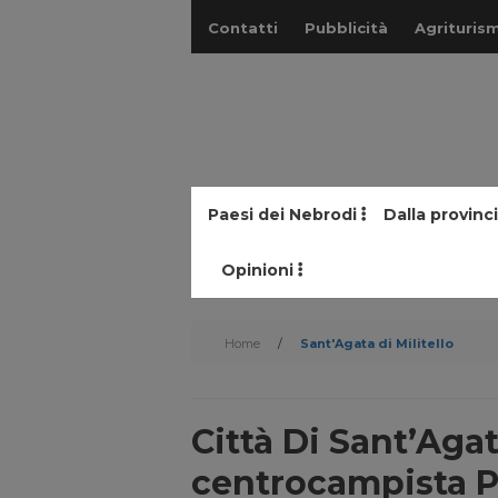
Contatti
Pubblicità
Agriturism
Paesi dei Nebrodi
Dalla provinc
Opinioni
Home
/
Sant'Agata di Militello
Città Di Sant’Agat
centrocampista 