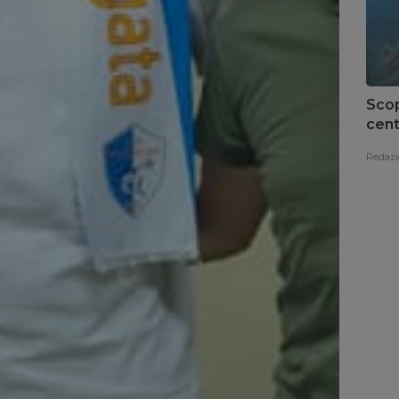
Scop
cent
del 
Redazi