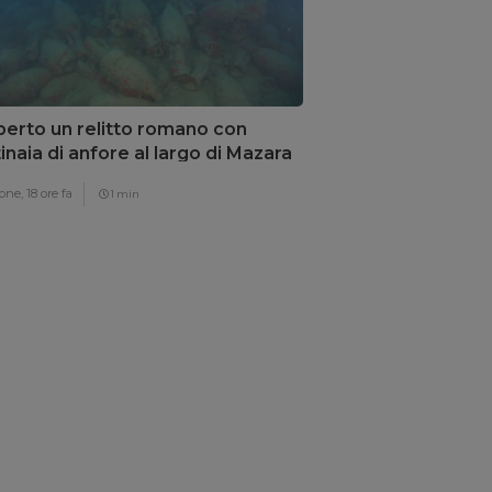
erto un relitto romano con
inaia di anfore al largo di Mazara
Vallo
one,
18 ore fa
1 min