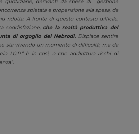
ie quotidiane, derivanti da spese di gestione
concorrenza spietata e propensione alla spesa, da
ù ridotta. A fronte di questo contesto difficile,
ta soddisfazione,
che la realtà produttiva del
punta di orgoglio dei Nebrodi.
Dispiace sentire
che sta vivendo un momento di difficoltà, ma da
 I.G.P.” è in crisi, o che addirittura rischi di
enza”.