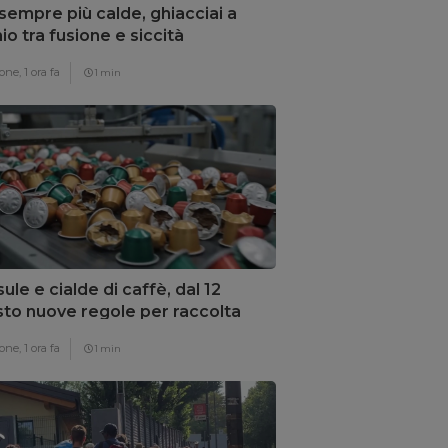
 sempre più calde, ghiacciai a
hio tra fusione e siccità
one,
1 ora fa
1 min
ule e cialde di caffè, dal 12
to nuove regole per raccolta
erenziata
one,
1 ora fa
1 min