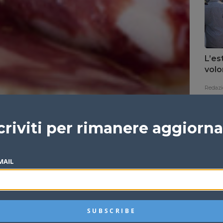
L’es
volo
Redazi
criviti per rimanere aggiorn
MAIL