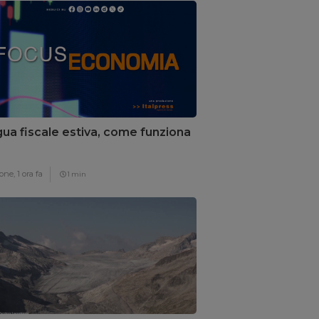
ua fiscale estiva, come funziona
one,
1 ora fa
1 min