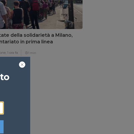
tate della solidarietà a Milano,
ntariato in prima linea
one,
1 ora fa
1 min
ato