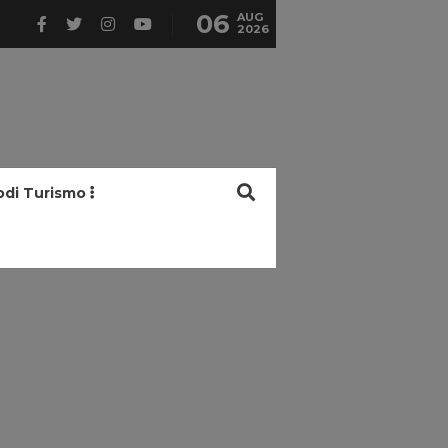
06
AUG
2026
odi Turismo