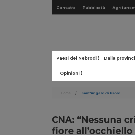
Contatti
Pubblicità
Agriturism
Paesi dei Nebrodi
Dalla provinc
Opinioni
Home
/
Sant'Angelo di Brolo
CNA: “Nessuna cr
fiore all’occhiell