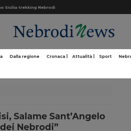
o Sicilia trekking Nebrodi
ia
Dalla regione
Cronaca
Attualità
Sport
Nebr
isi, Salame Sant’Angelo
o dei Nebrodi”