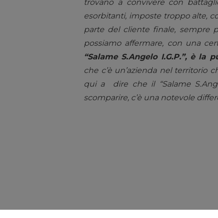
trovano a convivere con battagl
esorbitanti, imposte troppo alte, 
parte del cliente finale, sempre pi
possiamo affermare, con una cer
“Salame S.Angelo I.G.P.”, è la 
che c’è un’azienda nel territorio 
qui a dire che il “Salame S.Angelo
scomparire, c’è una notevole differ