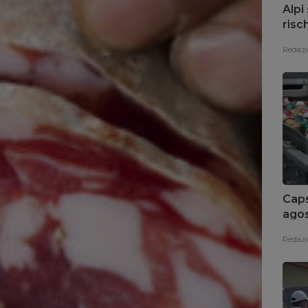
Alpi
risc
Redazi
Caps
agos
diff
Redazi