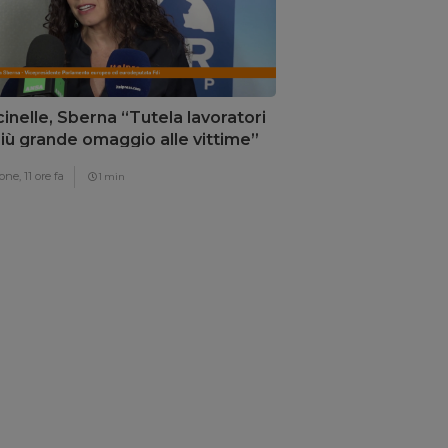
inelle, Sberna “Tutela lavoratori
 più grande omaggio alle vittime”
one,
11 ore fa
1 min