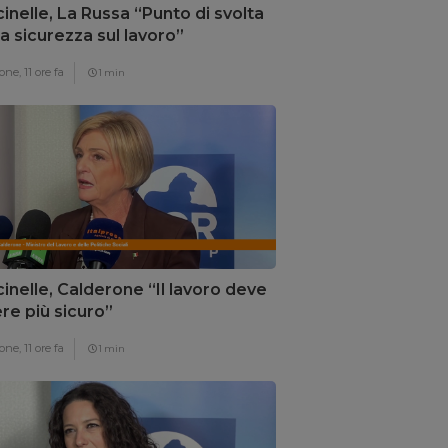
inelle, La Russa “Punto di svolta
la sicurezza sul lavoro”
one,
11 ore fa
1 min
inelle, Calderone “Il lavoro deve
re più sicuro”
one,
11 ore fa
1 min