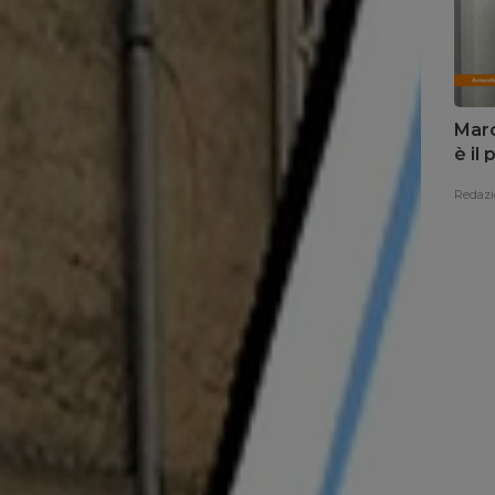
Marc
è il
Redazi