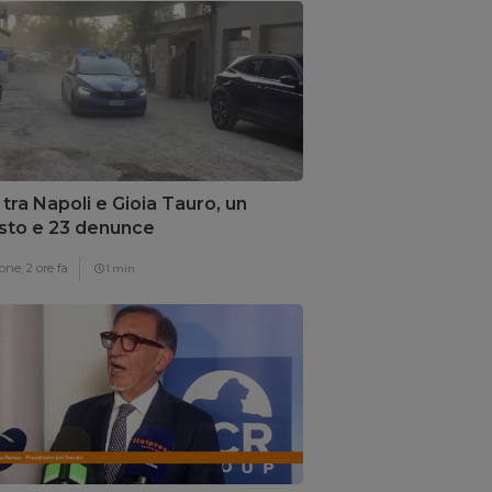
z tra Napoli e Gioia Tauro, un
sto e 23 denunce
one,
2 ore fa
1 min