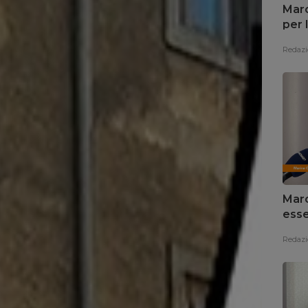
Marc
per 
Redazi
Marc
esse
Redazi