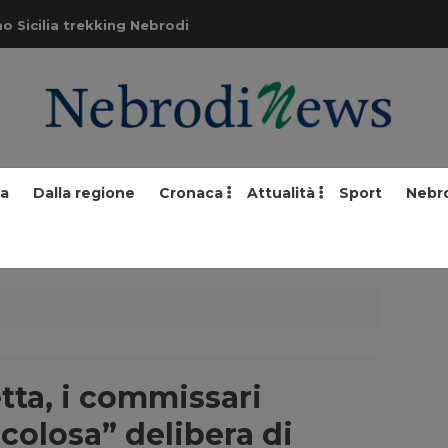
o Sicilia trekking Nebrodi
ia
Dalla regione
Cronaca
Attualità
Sport
Nebr
tta, i commissari
colosa” delibera di