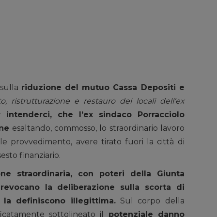
 sulla
riduzione del mutuo Cassa Depositi e
 ristrutturazione e restauro dei locali dell’ex
r intenderci, che l’ex sindaco Porracciolo
one
esaltando, commosso, lo straordinario lavoro
e provvedimento, avere tirato fuori la città di
esto finanziario.
e straordinaria, con poteri della Giunta
evocano la deliberazione sulla scorta di
 la definiscono illegittima.
Sul corpo della
ficatamente sottolineato il
potenziale danno