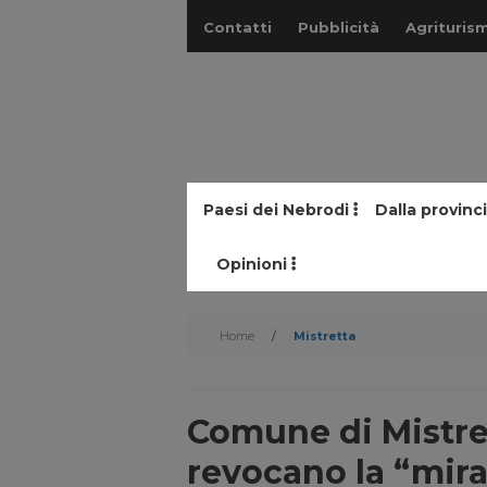
Contatti
Pubblicità
Agriturism
Paesi dei Nebrodi
Dalla provinc
Opinioni
Home
/
Mistretta
Comune di Mistre
revocano la “mira