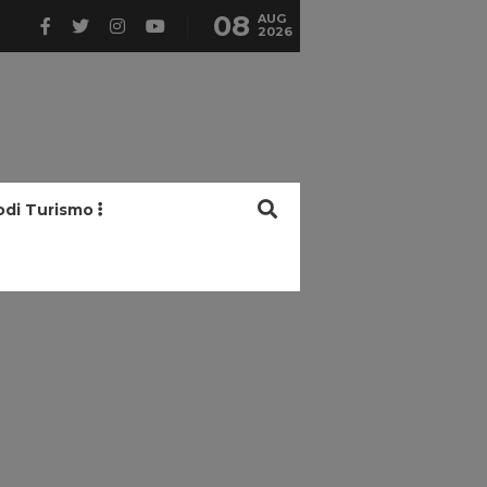
08
AUG
2026
odi Turismo