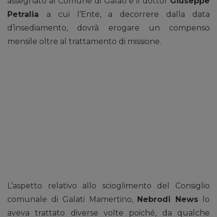
assegnato al Comune di Galati è il dottor
Giuseppe
Petralia
a cui l’Ente, a decorrere dalla data
d’insediamento, dovrà erogare un compenso
mensile oltre al trattamento di missione.
L’aspetto relativo allo scioglimento del Consiglio
comunale di Galati Mamertino,
Nebrodi News
lo
aveva trattato diverse volte poiché, da qualche