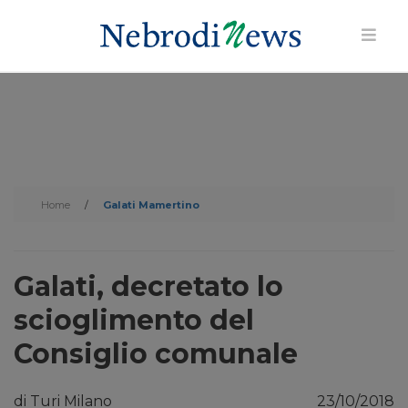
Home
/
Galati Mamertino
Galati, decretato lo
scioglimento del
Consiglio comunale
di Turi Milano
23/10/2018