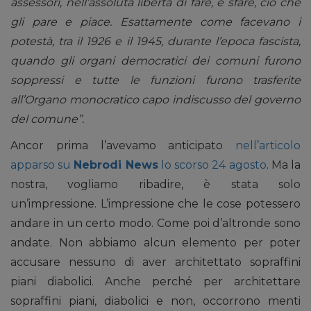
assessori, nell’assoluta libertà di fare, e sfare, ciò che
gli pare e piace. Esattamente come facevano i
potestà, tra il 1926 e il 1945, durante l’epoca fascista,
quando gli organi democratici dei comuni furono
soppressi e tutte le funzioni furono trasferite
all’Organo monocratico capo indiscusso del governo
del comune”.
Ancor prima l’avevamo anticipato
nell’articolo
apparso su
Nebrodi News
lo scorso 24 agosto
. Ma la
nostra, vogliamo ribadire, è stata solo
un’impressione. L’impressione che le cose potessero
andare in un certo modo. Come poi d’altronde sono
andate. Non abbiamo alcun elemento per poter
accusare nessuno di aver architettato sopraffini
piani diabolici. Anche perché per architettare
sopraffini piani, diabolici e non, occorrono menti