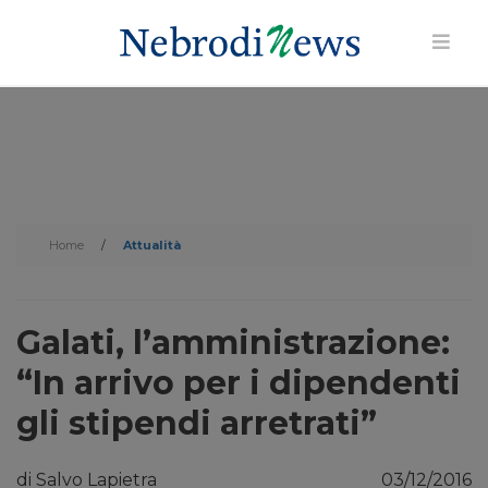
Home
/
Attualità
Galati, l’amministrazione:
“In arrivo per i dipendenti
gli stipendi arretrati”
di Salvo Lapietra
03/12/2016