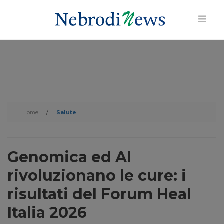
Home
/
Salute
Genomica ed AI
rivoluzionano le cure: i
risultati del Forum Heal
Italia 2026