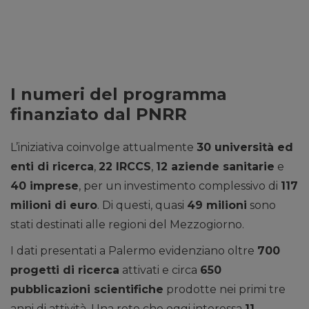
I numeri del programma
finanziato dal PNRR
L’iniziativa coinvolge attualmente
30 università ed
enti di ricerca
,
22 IRCCS
,
12 aziende sanitarie
e
40 imprese
, per un investimento complessivo di
117
milioni di euro
. Di questi, quasi
49 milioni
sono
stati destinati alle regioni del Mezzogiorno.
I dati presentati a Palermo evidenziano oltre
700
progetti di ricerca
attivati e circa
650
pubblicazioni scientifiche
prodotte nei primi tre
anni di attività. Una rete che oggi interessa
11