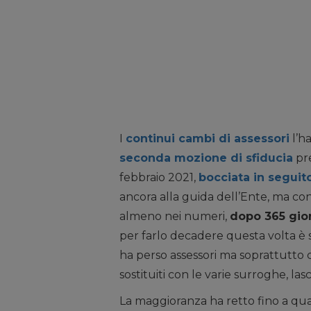
I
continui cambi di assessori
l’h
seconda mozione di sfiducia
pre
febbraio 2021,
bocciata in seguit
ancora alla guida dell’Ente, ma c
almeno nei numeri,
dopo 365 gior
per farlo decadere questa volta è 
ha perso assessori ma soprattutto con
sostituiti con le varie surroghe, la
La maggioranza ha retto fino a qu