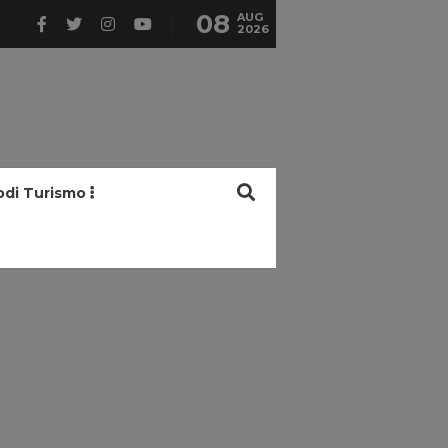
08
AUG
2026
odi Turismo