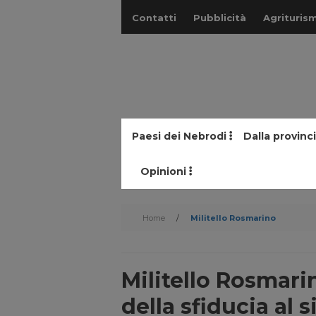
Contatti
Pubblicità
Agriturism
Paesi dei Nebrodi
Dalla provinc
Opinioni
Home
/
Militello Rosmarino
Militello Rosmari
della sfiducia al 