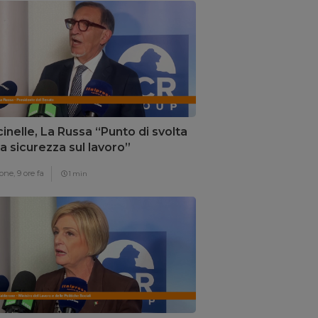
inelle, La Russa “Punto di svolta
la sicurezza sul lavoro”
one,
9 ore fa
1 min