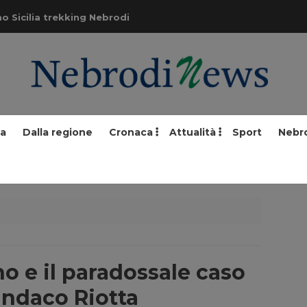
o Sicilia trekking Nebrodi
ia
Dalla regione
Cronaca
Attualità
Sport
Nebr
no e il paradossale caso
sindaco Riotta