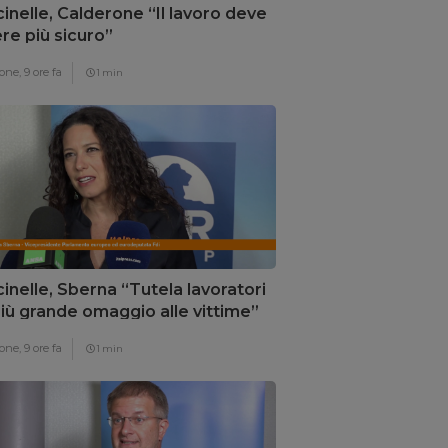
inelle, Calderone “Il lavoro deve
re più sicuro”
one,
9 ore fa
1 min
inelle, Sberna “Tutela lavoratori
 più grande omaggio alle vittime”
one,
9 ore fa
1 min