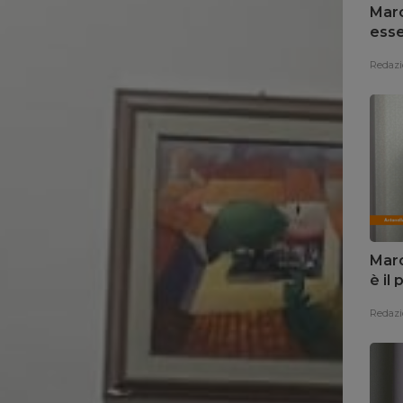
Marc
esse
Redazi
Marc
è il
Redazi