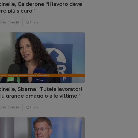
inelle, Calderone “Il lavoro deve
re più sicuro”
one,
3 ore fa
1 min
inelle, Sberna “Tutela lavoratori
 più grande omaggio alle vittime”
one,
3 ore fa
1 min