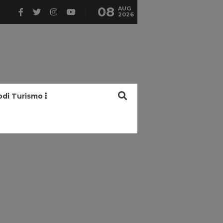
08
AUG
2026
odi Turismo