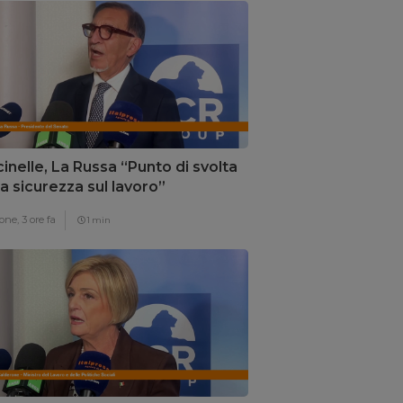
inelle, La Russa “Punto di svolta
la sicurezza sul lavoro”
one,
3 ore fa
1 min