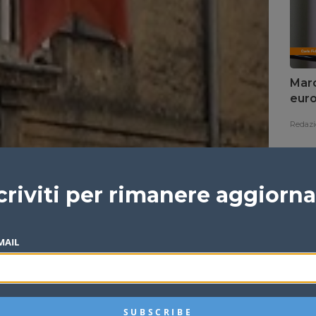
Marc
euro
Redazi
criviti per rimanere aggiorn
MAIL