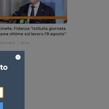
inelle, Fidanza “Istituita giornata
pea vittime sul lavoro l’8 agosto”
one,
6 ore fa
1 min
ato