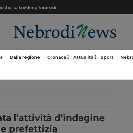
o Sicilia trekking Nebrodi
ia
Dalla regione
Cronaca
Attualità
Sport
Nebr
ta l’attività d’indagine
 prefettizia