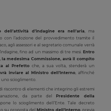
dell’attività d’indagine era nell’aria
, ma
so con l’adozione del provvedimento tramite il
indaco, agli assessori e al segretario comunale verrà
d’indagine, fino ad un massimo di tre mesi.
Entro
e, la medesima Commissione, avrà il compito
a al Prefetto
che, a sua volta, stenderà un
vrà inviare al Ministro dell’Interno
, affinché
d uno scioglimento.
 di riscontro di elementi che integrino gli estremi
emanazione, da parte del
Presidente della
spone lo scioglimento dell’Ente. Tale decreto
to su proposta del
Ministro dell’Interno
, previa