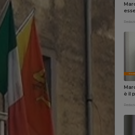
Marc
esse
Redazi
Marc
è il
Redazi