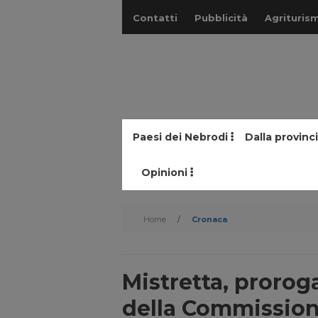
Contatti
Pubblicità
Agriturism
Paesi dei Nebrodi
Dalla provinc
Opinioni
Home
/
Cronaca
Mistretta, proroga
della Commissione