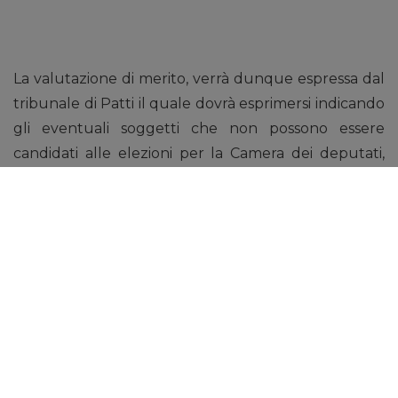
La valutazione di merito, verrà dunque espressa dal
tribunale di Patti il quale dovrà esprimersi indicando
gli eventuali soggetti che non possono essere
candidati alle elezioni per la Camera dei deputati,
per il Senato della Repubblica e per il Parlamento
europeo nonché alle elezioni regionali, provinciali,
comunali e circoscrizionali, per due turni elettorali
successivi allo scioglimento stesso.
L’applicazione
della misura d’incandidabilità non è automatica.
La stessa si basa sulla responsabilità dei singoli
soggetti sui quali verrà effettuata un’attenta
valutazione delle singole posizioni, al fine di
verificare, per ciascuno, l’esistenza di
concreti