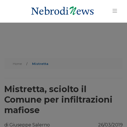
Home
/
Mistretta
Mistretta, sciolto il
Comune per infiltrazioni
mafiose
di Giuseppe Salerno
26/03/2019