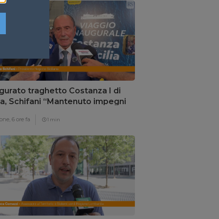
gurato traghetto Costanza I di
lia, Schifani “Mantenuto impegni
i”
one,
6 ore fa
1 min