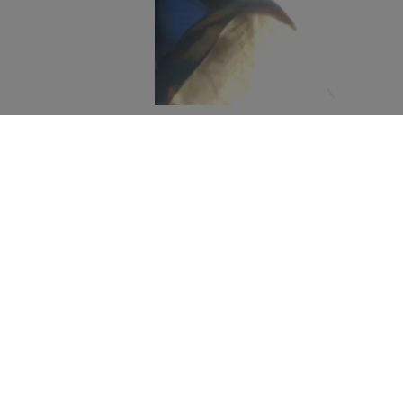
“Confermo che il corpo della donna
bambino”.
Lo afferma il procurato
sul posto in cui è stato rinvenu
agosto scorso con il figlio di 4 anni,