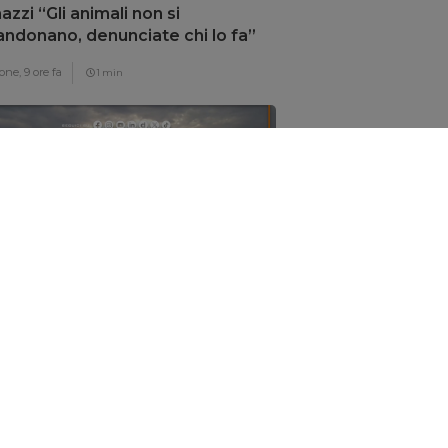
zzi “Gli animali non si
ndonano, denunciate chi lo fa”
one,
9 ore fa
1 min
ews – 6/8/2026
one,
9 ore fa
1 min