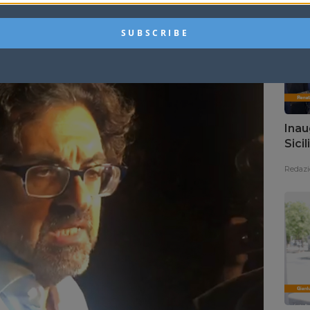
orgi
08/08/2020
Inau
Sici
pres
Redazi