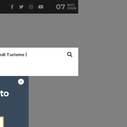
07
AUG
2026
odi Turismo
ato