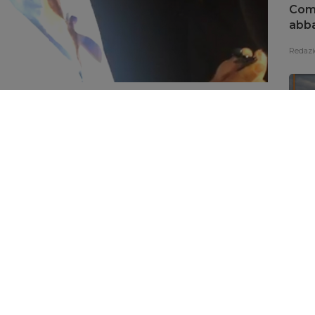
Coma
abba
Redazi
 è di Viviana Parisi. Stiamo ancora cercando il
Tg N
re capo della Procura di Patti,
Angelo Cavallo
,
to oggi il cadavere della donna
scomparsa
il 3
Redazi
 Giole.