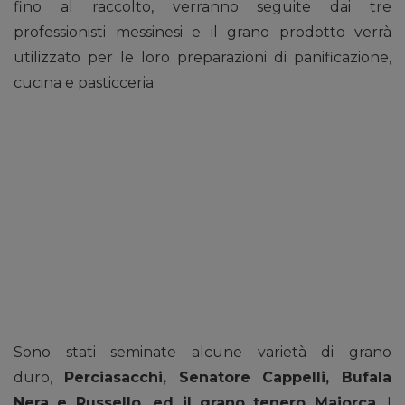
fino al raccolto, verranno seguite dai tre
professionisti messinesi e il grano prodotto verrà
utilizzato per le loro preparazioni di panificazione,
cucina e pasticceria.
Sono stati seminate alcune varietà di grano
duro,
Perciasacchi, Senatore Cappelli, Bufala
Nera e Russello, ed il grano tenero Maiorca.
I