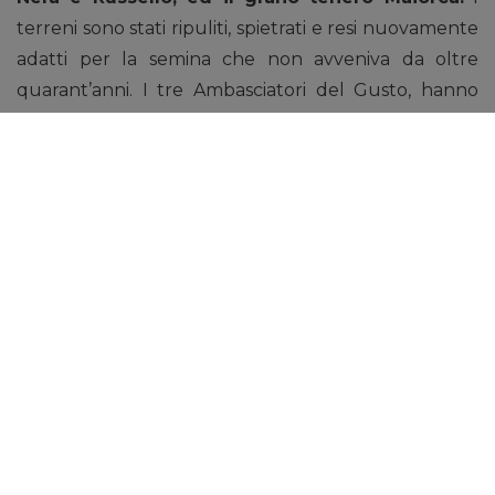
terreni sono stati ripuliti, spietrati e resi nuovamente
adatti per la semina che non avveniva da oltre
quarant’anni. I tre Ambasciatori del Gusto, hanno
presieduto alcuni lavori di semina durante un
coinvolgente incontro sia con gli anziani che con i
bambini della zona.