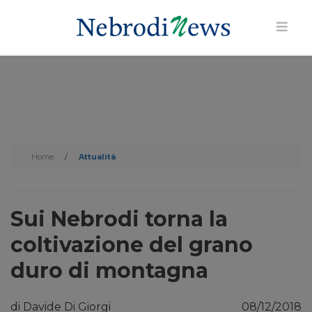
Home
/
Attualità
Sui Nebrodi torna la
coltivazione del grano
duro di montagna
di Davide Di Giorgi
08/12/2018