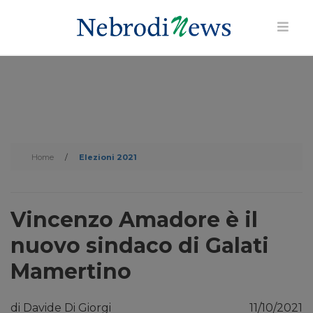
Home
/
Elezioni 2021
Vincenzo Amadore è il
nuovo sindaco di Galati
Mamertino
di Davide Di Giorgi
11/10/2021