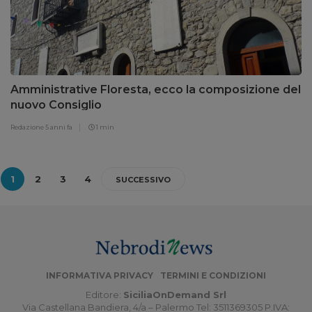
Amministrative Floresta, ecco la composizione del
nuovo Consiglio
Redazione
5 anni fa
1 min
1
2
3
4
SUCCESSIVO
INFORMATIVA PRIVACY
TERMINI E CONDIZIONI
Editore:
SiciliaOnDemand Srl
Via Castellana Bandiera, 4/a – Palermo Tel: 3511369305 P.IVA: