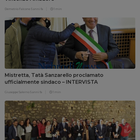
Demetrio Falcone
5 anni fa
1 min
Mistretta, Tatà Sanzarello proclamato
ufficialmente sindaco – INTERVISTA
Giuseppe Salerno
5 anni fa
1 min