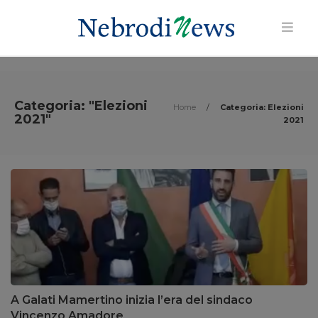
Categoria: "Elezioni
Home
/
Categoria: Elezioni
2021"
2021
A Galati Mamertino inizia l’era del sindaco
Vincenzo Amadore