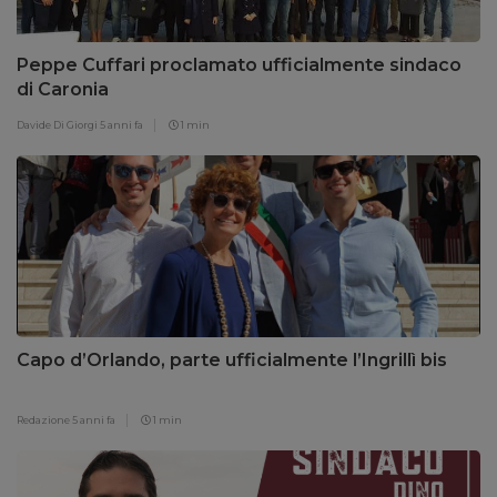
Peppe Cuffari proclamato ufficialmente sindaco
di Caronia
Davide Di Giorgi
5 anni fa
1 min
Capo d’Orlando, parte ufficialmente l’Ingrillì bis
Redazione
5 anni fa
1 min