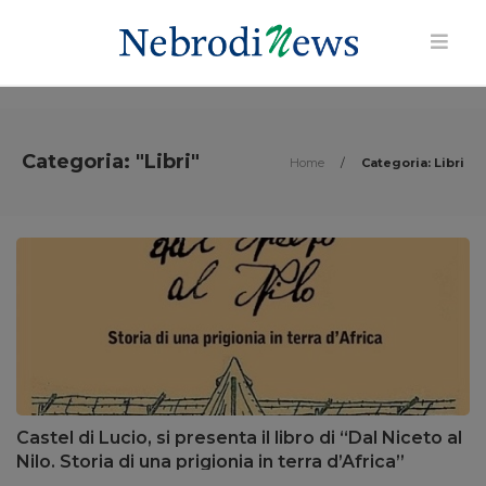
Categoria: "Libri"
Home
/
Categoria: Libri
Castel di Lucio, si presenta il libro di “Dal Niceto al
Nilo. Storia di una prigionia in terra d’Africa”