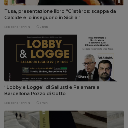
Tusa, presentazione libro “Clìstèros: scappa da
Calcide e lo inseguono in Sicilia”
Redazione
4 anni fa
2 min
“Lobby e Logge” di Sallusti e Palamara a
Barcellona Pozzo di Gotto
Redazione
4 anni fa
3 min