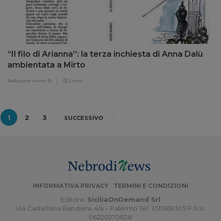
“Il filo di Arianna”: la terza inchiesta di Anna Dalù
ambientata a Mirto
Redazione
4 anni fa
2 min
1
2
3
SUCCESSIVO
INFORMATIVA PRIVACY
TERMINI E CONDIZIONI
Editore:
SiciliaOnDemand Srl
Via Castellana Bandiera, 4/a – Palermo Tel: 3511369305 P.IVA:
06220270828