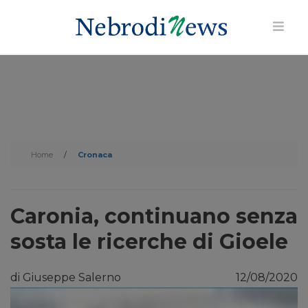
Home
/
Cronaca
Caronia, continuano senza
sosta le ricerche di Gioele
di Giuseppe Salerno
12/08/2020